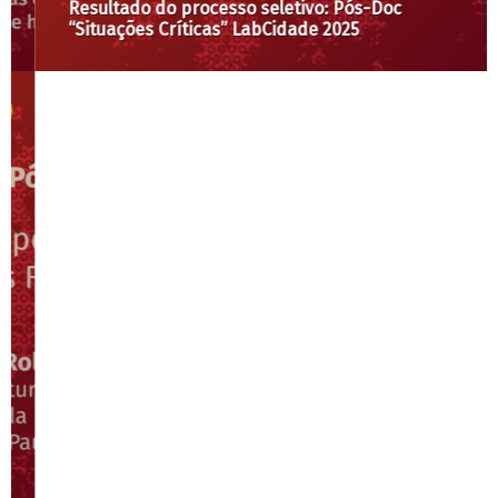
Resultado do processo seletivo: Pós-Doc
“Situações Críticas” LabCidade 2025
Os comentários estão desabilitados.
ÚLTIMOS POSTS
A morte de um gari e a tragédia na gestão
de resíduos em SP
O descompasso brasileiro: por que
privatizamos serviços que estão sendo
remunicipalizados pelo mundo?