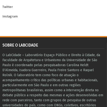
universidades do país, como com ONGs, coletivos, escritórios
modelo e de assistência técnica​, entre outros​.
O conteúdo desta página pode ser reproduzido e modificado,
desde que seja mantida a autoria e o conteúdo seja disponibilizado
sob os termos da licença
Creative Commons Atribuição 4.0
.
Internacional
Este obra está licenciado em
Creative Commons Atribuição 4.0
.
Internacional
ARQUIVOS
Arquivos
Sobre
Observatório de Remoções
Habitação em aluguel
Biblioteca
Português
Contato
O conteúdo pode ser usado de acordo com a atribuição Creative