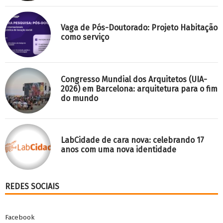
Facebook
Twitter
Instagram
SOBRE O LABCIDADE
O LabCidade – Laboratório Espaço Público e Direito à Cidade, da
Faculdade de Arquitetura e Urbanismo da Universidade de São
Paulo é coordenado pelas pesquisadoras Carolina Heldt
D’Almeida, Isadora Guerreiro, Paula Freire Santoro e Raquel
Rolnik. O laboratório tem como foco de atuação o
acompanhamento crítico das políticas urbanas e habitacionais,
particularmente em São Paulo e ​em outras regiões
metropolitanas brasileiras, assim como a intervenção direta no
debate público a respeito das mesmas e ações desenvolvidas em
r​e​de com parceiros, tanto com grupos de pesquisa ​de outras