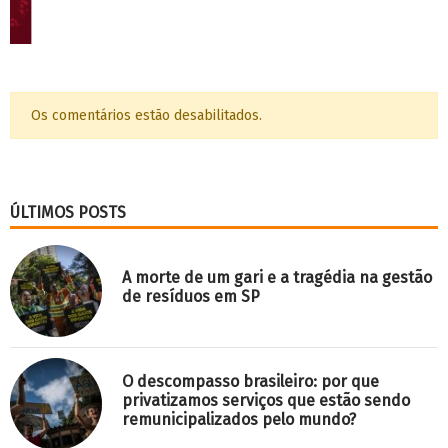
Vaga de Pós-Doutorado: Projeto Habitação
como serviço
Congresso Mundial dos Arquitetos (UIA-
2026) em Barcelona: arquitetura para o fim
do mundo
LabCidade de cara nova: celebrando 17
anos com uma nova identidade
REDES SOCIAIS