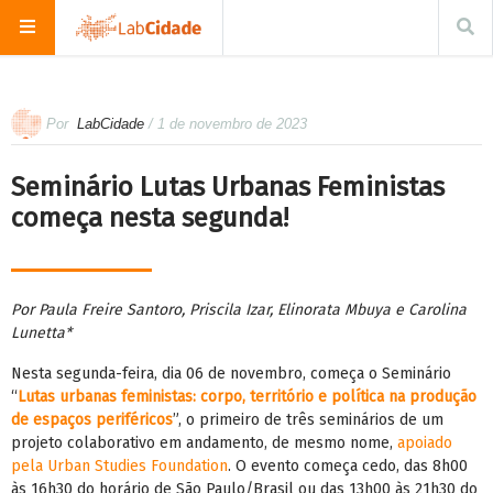
Por
LabCidade
/ 1 de novembro de 2023
Seminário Lutas Urbanas Feministas
começa nesta segunda!
Por Paula Freire Santoro, Priscila Izar, Elinorata Mbuya e Carolina
Lunetta*
Nesta segunda-feira, dia 06 de novembro, começa o Seminário
“
Lutas urbanas feministas: corpo, território e política na produção
de espaços periféricos
”, o primeiro de três seminários de um
projeto colaborativo em andamento, de mesmo nome,
apoiado
pela Urban Studies Foundation
. O evento começa cedo, das 8h00
às 16h30 do horário de São Paulo/Brasil ou das 13h00 às 21h30 do