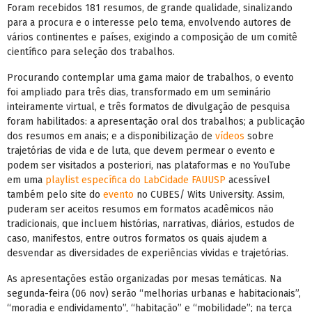
Foram recebidos 181 resumos, de grande qualidade, sinalizando
para a procura e o interesse pelo tema, envolvendo autores de
vários continentes e países, exigindo a composição de um comitê
científico para seleção dos trabalhos.
Procurando contemplar uma gama maior de trabalhos, o evento
foi ampliado para três dias, transformado em um seminário
inteiramente virtual, e três formatos de divulgação de pesquisa
foram habilitados: a apresentação oral dos trabalhos; a publicação
dos resumos em anais; e a disponibilização de
vídeos
sobre
trajetórias de vida e de luta, que devem permear o evento e
podem ser visitados a posteriori, nas plataformas e no YouTube
em uma
playlist específica do LabCidade FAUUSP
acessível
também pelo site do
evento
no CUBES/ Wits University. Assim,
puderam ser aceitos resumos em formatos acadêmicos não
tradicionais, que incluem histórias, narrativas, diários, estudos de
caso, manifestos, entre outros formatos os quais ajudem a
desvendar as diversidades de experiências vividas e trajetórias.
As apresentações estão organizadas por mesas temáticas. Na
segunda-feira (06 nov) serão “melhorias urbanas e habitacionais”,
“moradia e endividamento”, “habitação” e “mobilidade”; na terça