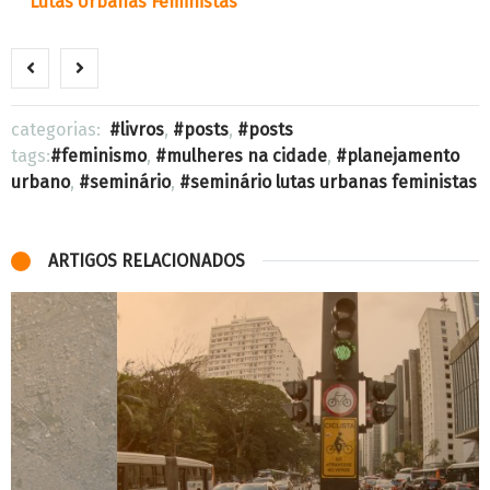
Lutas Urbanas Feministas
categorias:
livros
,
posts
,
posts
tags:
feminismo
,
mulheres na cidade
,
planejamento
urbano
,
seminário
,
seminário lutas urbanas feministas
ARTIGOS RELACIONADOS