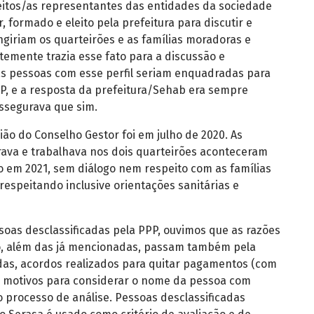
eitos/as representantes das entidades da sociedade
, formado e eleito pela prefeitura para discutir e
ngiriam os quarteirões e as famílias moradoras e
temente trazia esse fato para a discussão e
as pessoas com esse perfil seriam enquadradas para
P, e a resposta da prefeitura/Sehab era sempre
ssegurava que sim.
ão do Conselho Gestor foi em julho de 2020. As
va e trabalhava nos dois quarteirões aconteceram
o em 2021, sem diálogo nem respeito com as famílias
espeitando inclusive orientações sanitárias e
oas desclassificadas pela PPP, ouvimos que as razões
o, além das já mencionadas, passam também pela
das, acordos realizados para quitar pagamentos (com
 motivos para considerar o nome da pessoa com
o processo de análise. Pessoas desclassificadas