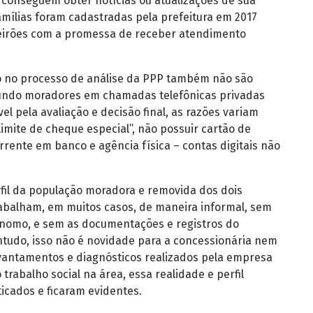
 conseguem obter notícias ou atualizações de sua
amílias foram cadastradas pela prefeitura em 2017
eirões com a promessa de receber atendimento
ão no processo de análise da PPP também não são
gundo moradores em chamadas telefônicas privadas
l pela avaliação e decisão final, as razões variam
 “limite de cheque especial”, não possuir cartão de
rrente em banco e agência física – contas digitais não
fil da população moradora e removida dos dois
rabalham, em muitos casos, de maneira informal, sem
ônomo, e sem as documentações e registros do
ntudo, isso não é novidade para a concessionária nem
evantamentos e diagnósticos realizados pela empresa
 trabalho social na área, essa realidade e perfil
icados e ficaram evidentes.