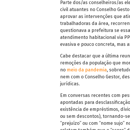
Parte dos/as conselheiros/as el
civil atuantes no Conselho Gestor
aprovar as intervenções que ati
trabalhadoras da área, recorren
questionava a prefeitura se ess
atendimento habitacional via PP
evasiva e pouco concreta, mas a
Cabe destacar que a última reuni
remoções da população que mora
no
meio da pandemia
, sobretud
nem com o Conselho Gestor, desr
jurídicas.
Em conversas recentes com pess
apontadas para desclassificaçã
existência de empréstimos, dívi
ou sem descontos), tornando-se
“prejuízo” ou com “nome sujo” n