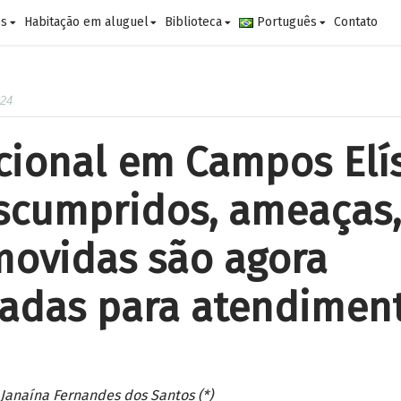
es
Habitação em aluguel
Biblioteca
Português
Contato
024
cional em Campos Elí
scumpridos, ameaças,
movidas são agora
cadas para atendimen
Janaína Fernandes dos Santos (*)