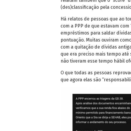
relatam também que o “score” do
(des)classificação pela concessi
Há relatos de pessoas que ao t
com a PPP de que estavam com “
empréstimos para saldar dívida
pontuação. Muitas ouviram como
com a quitação de dívidas anti
que era preciso mais tempo até 
não tiveram esse tempo hábil of
O que todas as pessoas reprov
que agora elas são “responsabil