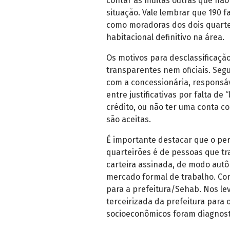
contar as muitas outras que não
situação. Vale lembrar que 190 f
como moradoras dos dois quart
habitacional definitivo na área.
Os motivos para desclassificaç
transparentes nem oficiais. Se
com a concessionária, responsáve
entre justificativas por falta de
crédito, ou não ter uma conta co
são aceitas.
É importante destacar que o per
quarteirões é de pessoas que t
carteira assinada, de modo aut
mercado formal de trabalho. Co
para a prefeitura/Sehab. Nos l
terceirizada da prefeitura para o
socioeconômicos foram diagnost