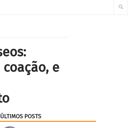
seos:
 coação, e
to
ÚLTIMOS POSTS