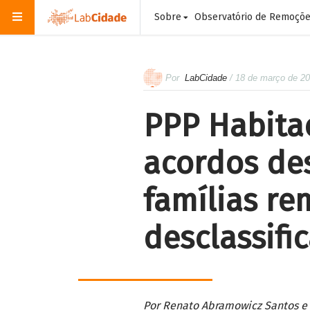
Sobre
Observatório de Remoçõ
Por
LabCidade
/ 18 de março de 2
PPP Habita
acordos de
famílias re
desclassifi
Por Renato Abramowicz Santos e 