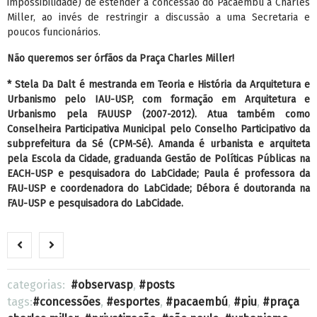
impossibilidade) de estender a concessão do Pacaembu à Charles
Miller, ao invés de restringir a discussão a uma Secretaria e
poucos funcionários.
Não queremos ser órfãos da Praça Charles Miller!
* Stela Da Dalt é mestranda em Teoria e História da Arquitetura e
Urbanismo pelo IAU-USP, com formação em Arquitetura e
Urbanismo pela FAUUSP (2007-2012). Atua também como
Conselheira Participativa Municipal pelo Conselho Participativo da
subprefeitura da Sé (CPM-Sé). Amanda é urbanista e arquiteta
pela Escola da Cidade, graduanda Gestão de Políticas Públicas na
EACH-USP e pesquisadora do LabCidade; Paula é professora da
FAU-USP e coordenadora do LabCidade; Débora é doutoranda na
FAU-USP e pesquisadora do LabCidade.
categorias:
observasp
,
posts
tags:
concessões
,
esportes
,
pacaembú
,
piu
,
praça