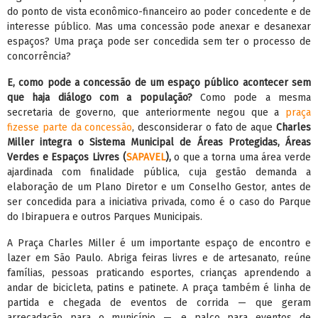
do ponto de vista econômico-financeiro ao poder concedente e de
interesse público. Mas uma concessão pode anexar e desanexar
espaços? Uma praça pode ser concedida sem ter o processo de
concorrência?
E, como pode a concessão de um espaço público acontecer sem
que haja diálogo com a população?
Como pode a mesma
secretaria de governo, que anteriormente negou que a
praça
fizesse parte da concessão
, desconsiderar o fato de aque
Charles
Miller integra o Sistema Municipal de Áreas Protegidas, Áreas
Verdes e Espaços Livres (
SAPAVEL
),
o que a torna uma área verde
ajardinada com finalidade pública, cuja gestão demanda a
elaboração de um Plano Diretor e um Conselho Gestor, antes de
ser concedida para a iniciativa privada, como é o caso do Parque
do Ibirapuera e outros Parques Municipais.
A Praça Charles Miller é um importante espaço de encontro e
lazer em São Paulo. Abriga feiras livres e de artesanato, reúne
famílias, pessoas praticando esportes, crianças aprendendo a
andar de bicicleta, patins e patinete. A praça também é linha de
partida e chegada de eventos de corrida — que geram
arrecadação para o município —, e palco para eventos de