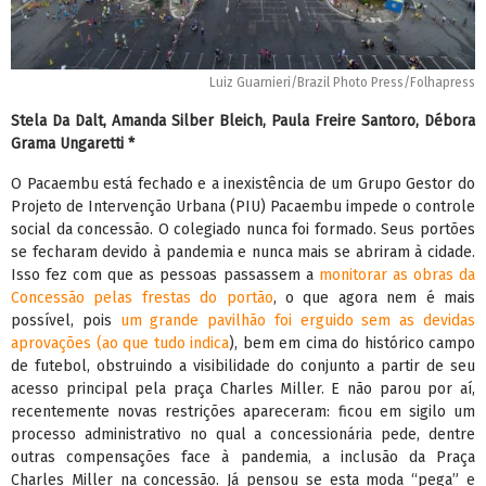
Luiz Guarnieri/Brazil Photo Press/Folhapress
Stela Da Dalt, Amanda Silber Bleich, Paula Freire Santoro, Débora
Grama Ungaretti *
O Pacaembu está fechado e a inexistência de um Grupo Gestor do
Projeto de Intervenção Urbana (PIU) Pacaembu impede o controle
social da concessão. O colegiado nunca foi formado. Seus portões
se fecharam devido à pandemia e nunca mais se abriram à cidade.
Isso fez com que as pessoas passassem a
monitorar as obras da
Concessão pelas frestas do portão
, o que agora nem é mais
possível, pois
um grande pavilhão foi erguido sem as devidas
aprovações (ao que tudo indica
), bem em cima do histórico campo
de futebol, obstruindo a visibilidade do conjunto a partir de seu
acesso principal pela praça Charles Miller. E não parou por aí,
recentemente novas restrições apareceram: ficou em sigilo um
processo administrativo no qual a concessionária pede, dentre
outras compensações face à pandemia, a inclusão da Praça
Charles Miller na concessão. Já pensou se esta moda “pega” e