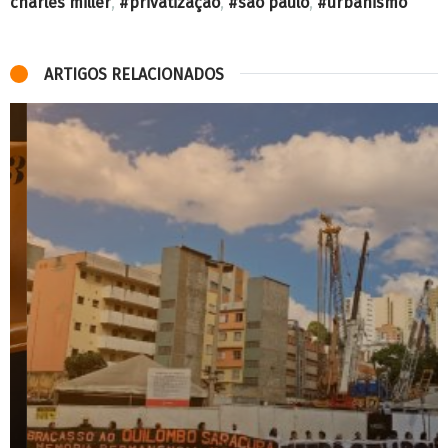
charles miller
,
privatização
,
são paulo
,
urbanismo
ARTIGOS RELACIONADOS