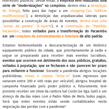
interesses públicos. Desde então, a
empresa vem realizando uma
série de “modernizações” no complexo
, dentre eles a
demolição
do Tobogã
, feita para dar lugar a um
shopping
(ou “edifício
multifuncional”
), a demolição das arquibancadas laterais para
possibilitar a construção de áreas de eventos,
dentre elas uma
“arena de games” (E-Sports
), e a
construção do “Pavilhão
Pacaembu”
, todos
voltados para a transformação do Pacaembu
em um
complexo de entretenimento e hotelaria
de alto padrão
.
Estamos testemunhando a descaracterização de um histórico
equipamento público da cidade, que prioritariamente já sedia e
segue se preparando para receber mais eventos lucrativos,
eventos que ocorrem em detrimento dos usos públicos, gratuitos,
voltados à população, que se fecharam e não parecem ter prazo
para voltarem a funcionar
. Durante a pandemia abrigou locações
publicitárias,
shows e cinema “Drive-in”
(com ingressos que
variaram entre 200 e 400 reais por veículo!), abrigou hospital de
campanha financiado pelo poder público e, futuramente, tem
previsto receber um show da cantora Gal Costa (se liga, Gal!) e um
almoço de dia das mães com o Padre Fábio de Melo, todos pagos.
Será que estes eventos estão sendo contabilizados nesta
negociação das perdas com a pandemia?