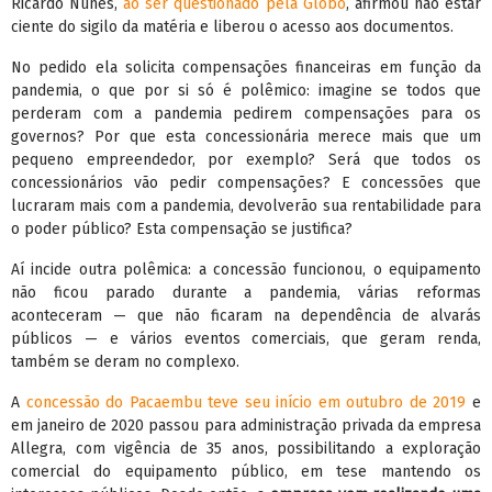
Ricardo Nunes,
ao ser questionado pela Globo
, afirmou não estar
ciente do sigilo da matéria e liberou o acesso aos documentos.
No pedido ela solicita compensações financeiras em função da
pandemia, o que por si só é polêmico: imagine se todos que
perderam com a pandemia pedirem compensações para os
governos? Por que esta concessionária merece mais que um
pequeno empreendedor, por exemplo? Será que todos os
concessionários vão pedir compensações? E concessões que
lucraram mais com a pandemia, devolverão sua rentabilidade para
o poder público? Esta compensação se justifica?
Aí incide outra polêmica: a concessão funcionou, o equipamento
não ficou parado durante a pandemia, várias reformas
aconteceram — que não ficaram na dependência de alvarás
públicos — e vários eventos comerciais, que geram renda,
também se deram no complexo.
A
concessão do Pacaembu teve seu início em outubro de 2019
e
em janeiro de 2020 passou para administração privada da empresa
Allegra, com vigência de 35 anos, possibilitando a exploração
comercial do equipamento público, em tese mantendo os