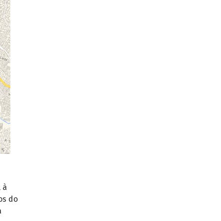
 à
os do
a