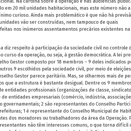
ional. Na cartilha sobre a operação e nas audiências públic
ado em 20 mil unidades habitacionais, mas este número não 
mínimo curioso. Ainda mais problemático é que não há previs
unidades vão ser construídas, nem tampouco de quais
 feitas nos inúmeros assentamentos precários existentes na
a diz respeito à participação da sociedade civil no controle 
 curso da operação, ou seja, à gestão democrática. A lei pre
elho Gestor composto por 18 membros – 9 deles indicados p
utros 9 escolhidos pela sociedade civil, por meio de eleições
onselho Gestor parece paritário. Mas, se olharmos mais de pe
s que a estrutura é bastante desigual. Dentre os 9 membro
 de entidades profissionais (organizações de classe, sindicatos
é de entidades empresariais (comércio, indústria, associações
o governamentais; 2 são representantes do Conselho Partici
efeituras; 1 é representante do Conselho Municipal de Habi
ntes dos moradores ou trabalhadores da área da Operação. 
resentantes não têm interesses comuns, o que torna difícil