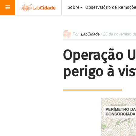
Sobre
Observatório de Remoçõ
Por
LabCidade
/ 26 de novembro d
Operação U
perigo à vis