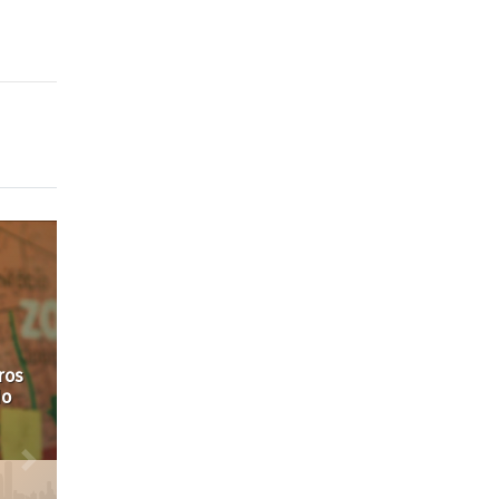
uno
o
?