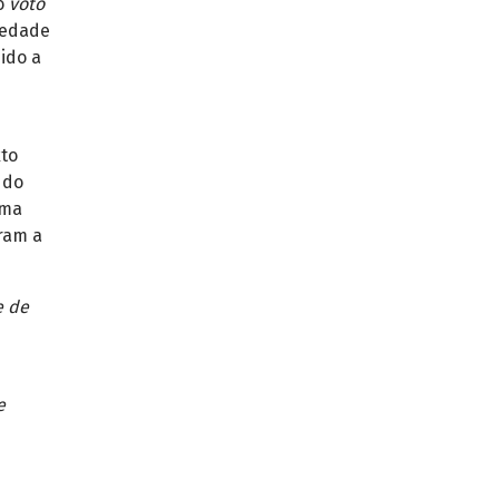
 o
voto
iedade
sido a
xto
 do
ema
ram a
e de
e