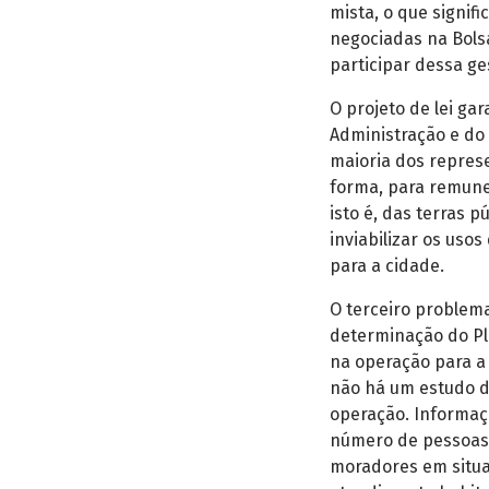
mista, o que signif
negociadas na Bols
participar dessa ge
O projeto de lei gar
Administração e do 
maioria dos repres
forma, para remunera
isto é, das terras p
inviabilizar os uso
para a cidade.
O terceiro problema
determinação do Pla
na operação para a 
não há um estudo d
operação. Informaç
número de pessoas
moradores em situa