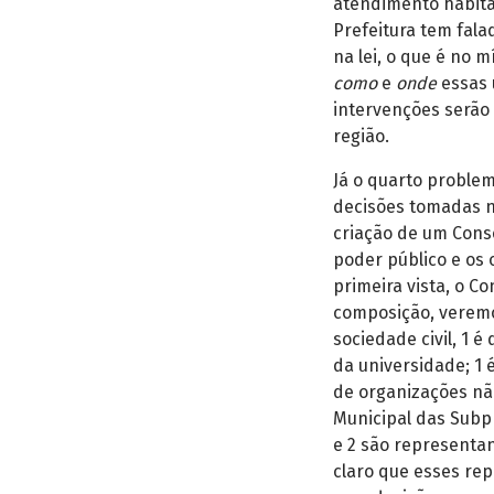
atendimento habitac
Prefeitura tem fal
na lei, o que é no 
como
e
onde
essas 
intervenções serão
região.
Já o quarto problem
decisões tomadas no
criação de um Cons
poder público e os o
primeira vista, o C
composição, veremo
sociedade civil, 1 é
da universidade; 1 
de organizações nã
Municipal das Subpr
e 2 são representa
claro que esses rep