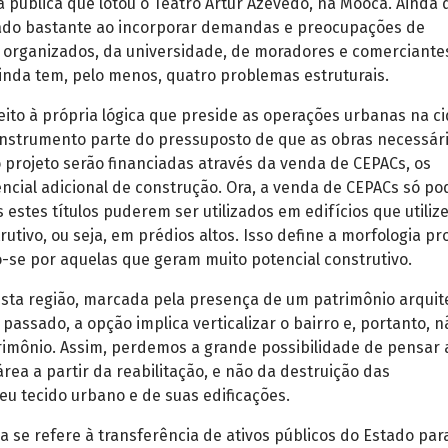
 pública que lotou o Teatro Artur Azevedo, na Mooca. Ainda 
ado bastante ao incorporar demandas e preocupações de
 organizados, da universidade, de moradores e comerciante
ainda tem, pelo menos, quatro problemas estruturais.
eito à própria lógica que preside as operações urbanas na c
 instrumento parte do pressuposto de que as obras necessár
 projeto serão financiadas através da venda de CEPACs, os
encial adicional de construção. Ora, a venda de CEPACs só po
 estes títulos puderem ser utilizados em edifícios que utili
rutivo, ou seja, em prédios altos. Isso define a morfologia p
-se por aquelas que geram muito potencial construtivo.
esta região, marcada pela presença de um patrimônio arquit
 passado, a opção implica verticalizar o bairro e, portanto, n
rimônio. Assim, perdemos a grande possibilidade de pensar 
ea a partir da reabilitação, e não da destruição das
seu tecido urbano e de suas edificações.
se refere à transferência de ativos públicos do Estado par