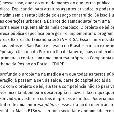
os”, nesse caso, quer dizer nada menos do que terras públicas
licos. Explicando: para atrair os agentes privados, o poder p
maximizem a rentabilidade do espaço construído. Se isso é 
as operações urbanas, a Bairros do Tamanduateí tem uma
torna esse esquema ainda mais complexo. O projeto de lei p
resa pública específica para gerir e implementar o program
presa Bairros do Tamanduateí S/A – BTSA. Essa é uma novid
nas feitas em São Paulo e mesmo no Brasil – a única experi
Operação Urbana do Porto do Rio de Janeiro, mais conhecid
 a primeira a contar com uma empresa própria, a Companhia 
bano da Região do Porto – CDURP.
aprofunda o problema na medida em que todas as terras púb
ração já passam a ser, de saída, parte do capital social da
do com o projeto de lei, ela teria competência não só para 
ivos, mas também para desapropriar imóveis, fazer qualquer
o-privada, investir em outras empresas e fundos. Poderíamo
 tratar de uma empresa
pública
, esse arranjo da operação u
lemático. Mas a BTSA vai ser uma sociedade anônima de eco