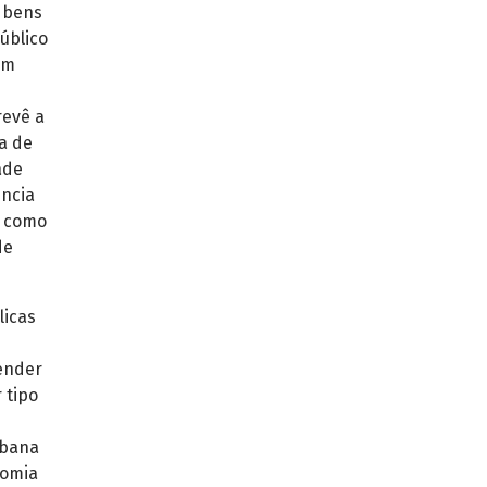
, bens
úblico
um
revê a
a de
ade
ência
a como
de
licas
vender
 tipo
s
rbana
nomia