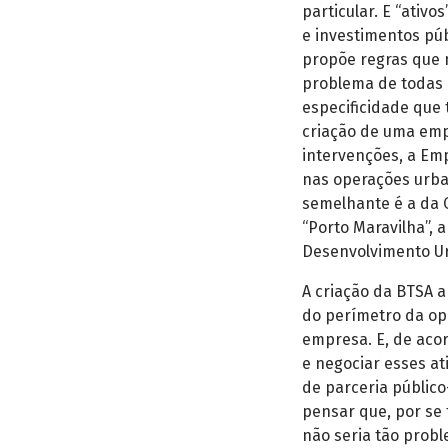
particular. E “ativ
e investimentos púb
propõe regras que 
problema de todas 
especificidade que 
criação de uma emp
intervenções, a Em
nas operações urba
semelhante é a da 
“Porto Maravilha”,
Desenvolvimento Ur
A criação da BTSA 
do perímetro da ope
empresa. E, de acor
e negociar esses at
de parceria públic
pensar que, por se
não seria tão prob