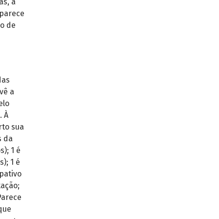
as, a
aparece
ão de
das
vê a
elo
. À
rto sua
s da
); 1 é
); 1 é
pativo
tação;
Parece
 que