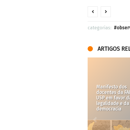
categorias:
obser
ARTIGOS RE
Crise habitacio
em SP: estamo
diante de uma
máquina de
despejos e
remoções?