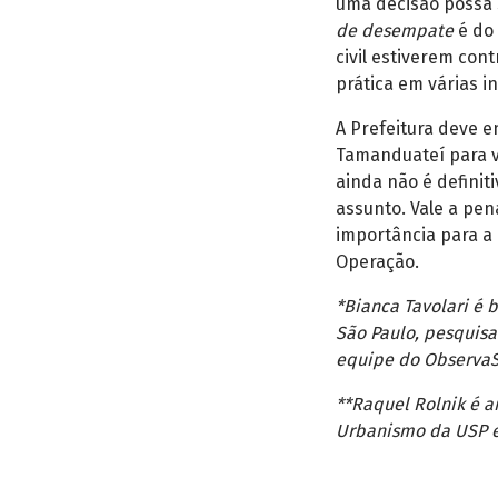
uma decisão possa s
de desempate
é do 
civil estiverem con
prática em várias in
A Prefeitura deve e
Tamanduateí para vo
ainda não é defini
assunto. Vale a pe
importância para a
Operação.
*Bianca Tavolari é 
São Paulo, pesquisa
equipe do ObservaS
**Raquel Rolnik é a
Urbanismo da USP e