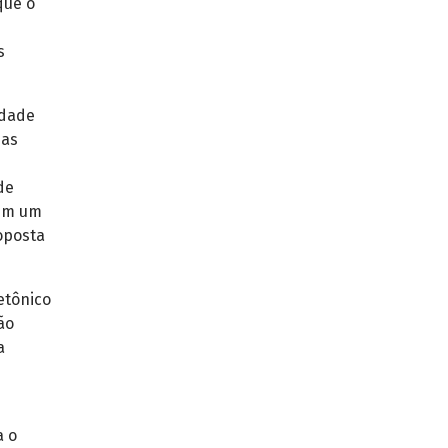
que o
s
idade
ias
de
zem um
roposta
etônico
ão
a
a o