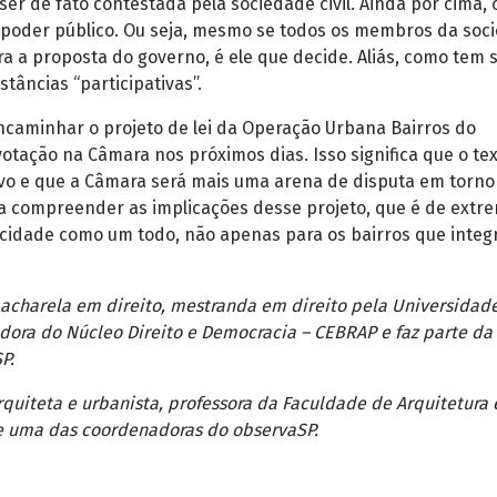
er de fato contestada pela sociedade civil. Ainda por cima,
poder público. Ou seja, mesmo se todos os membros da soc
tra a proposta do governo, é ele que decide. Aliás, como tem 
stâncias “participativas”.
ncaminhar o projeto de lei da Operação Urbana Bairros do
tação na Câmara nos próximos dias. Isso significa que o te
tivo e que a Câmara será mais uma arena de disputa em torno
na compreender as implicações desse projeto, que é de extr
 cidade como um todo, não apenas para os bairros que integ
bacharela em direito, mestranda em direito pela Universidad
dora do Núcleo Direito e Democracia – CEBRAP e faz parte da
P.
rquiteta e urbanista, professora da Faculdade de Arquitetura 
 uma das coordenadoras do observaSP.