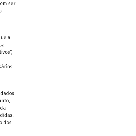
dem ser
o
que a
sa
ivos”,
sários
cadados
anto,
 da
didas,
o dos
e