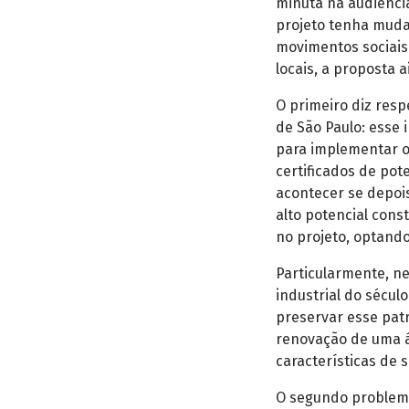
minuta na audiência
projeto tenha mud
movimentos sociais
locais, a proposta 
O primeiro diz resp
de São Paulo: esse
para implementar o
certificados de pot
acontecer se depois
alto potencial const
no projeto, optando
Particularmente, n
industrial do século
preservar esse pat
renovação de uma ár
características de 
O segundo problema 