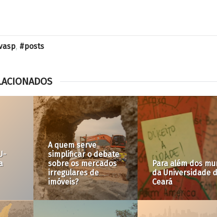
vasp
,
posts
LACIONADOS
nal
Das lutas, dos
s
reposicionamentos
no território e a
Parque Augusta:
potência
homenagem a Br
transformadora das
Covas ou desprez
mulheres
pela ação coletiva