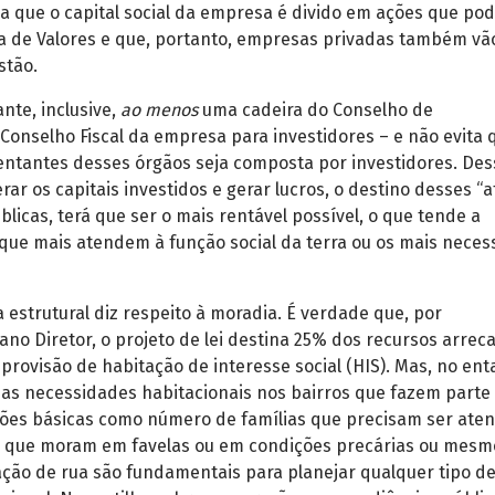
ica que o capital social da empresa é divido em ações que po
a de Valores e que, portanto, empresas privadas também vã
stão.
ante, inclusive,
ao menos
uma cadeira do Conselho de
Conselho Fiscal da empresa para investidores – e não evita 
entantes desses órgãos seja composta por investidores. Des
r os capitais investidos e gerar lucros, o destino desses “at
úblicas, terá que ser o mais rentável possível, o que tende a
s que mais atendem à função social da terra ou os mais neces
 estrutural diz respeito à moradia. É verdade que, por
no Diretor, o projeto de lei destina 25% dos recursos arre
provisão de habitação de interesse social (HIS). Mas, no ent
as necessidades habitacionais nos bairros que fazem parte
ões básicas como número de famílias que precisam ser aten
 que moram em favelas ou em condições precárias ou mesm
ção de rua são fundamentais para planejar qualquer tipo d