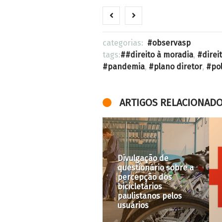
categorias:
observasp
tags:
#direito à moradia
,
direi
pandemia
,
plano diretor
,
po
ARTIGOS RELACIONAD
Confira carta do
Ministério da Saúde
Terreyro
retira dados que
Coreográfico contra
permitiam a
projeto que ameça o
territorialização da
Bixiga
pandemia