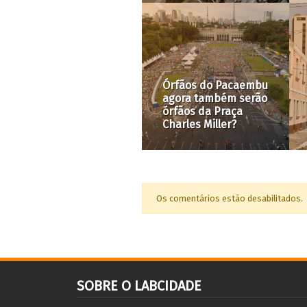
PIU Central e o
Compra bilionária de
debate da
moradias em São
Transferência de
Paulo: solução para o
Direitos de Construir
déficit habitacional
públicos feita por
ou para o setor
privados
imobiliário?
Os comentários estão desabilitados.
SOBRE O LABCIDADE