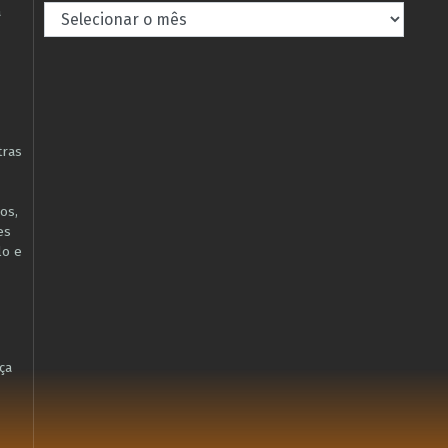
Arquivos
à
tras
os,
es
lo e
ça