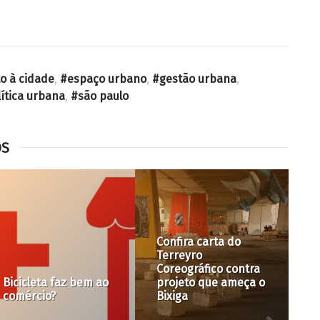
to à cidade
,
espaço urbano
,
gestão urbana
,
lítica urbana
,
são paulo
OS
Mapa dos
bicicletários ilustra
Obras contra
as dificuldades de
enchentes lembram
uma política
Sísifo e sua tarefa
cicloviária na Grande
interminável
São Paulo