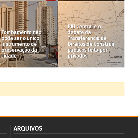
Esvaziar e revogar
conselhos não
contribui nada com
nossa frágil
A hora e a vez do
democracia
Parque Augusta
ARQUIVOS