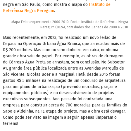
negra em São Paulo, como mostra o mapa do
Instituto de
Referência Negra Peregum
.
Mapa Embranquecimento 2000-2010. Fonte: Instituto de Referência Negra
Peregum (2024), com dados dos Censos de 2000 e 2010
Mais recentemente, em 2023, foi realizado um novo leilão de
Cepacs na Operação Urbana Água Branca, que arrecadou mais de
R$ 200 milhões. Mas com ou sem dinheiro em caixa, nenhuma
grande obra saiu do papel. Por exemplo, as obras de drenagem
do Córrego Água Preta se arrastam, sem conclusão. No Subsetor
A1, grande área pública localizada entre as Avenidas Marquês de
São Vicente, Nicolas Boer e a Marginal Tietê, desde 2015 foram
gastos R$ 5 milhões na realização de um concurso de arquitetura
para um plano de urbanização (prevendo moradias, praças e
equipamentos públicos) e no desenvolvimento de projetos
executivos subsequentes. Ano passado foi contratada uma
empresa para construir cerca de 700 moradias para as famílias do
Sapo e Aldeinha, na 1ª etapa do projeto, mas a obra está devagar.
Como pode ser visto na imagem a seguir, apenas limparam o
terreno!