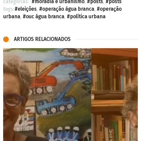
categorias:
moradia e urbanismo
,
posts
,
posts
tags:
eleições
,
operação água branca
,
operação
urbana
,
ouc água branca
,
política urbana
ARTIGOS RELACIONADOS