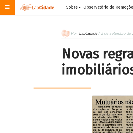
Sobre
Observatório de Remoçõ
Por
LabCidade
/ 2 de setembro de
Novas regr
imobiliário