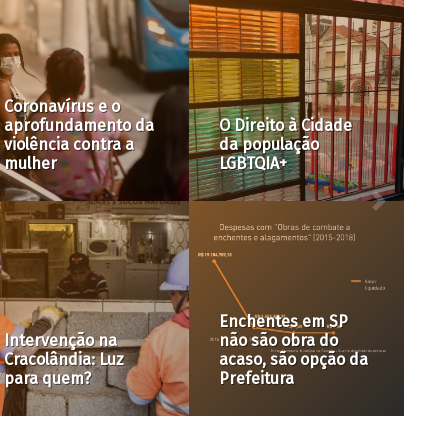
A Cidade é Nossa
com Raquel Rolnik
#20: Por que a
campanha
#despejozero
Pesquisa mapeia
durante a
Valores de Terreno
pandemia?
em São Paulo
A Cidade é Nossa
COP30 em Belém:
com Raquel Rolnik
entre um novo
#11: Os 60 anos de
paradigma e o “mais
Brasília
do mesmo”