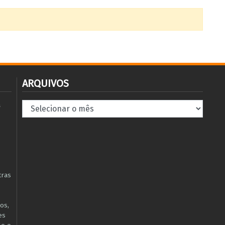
ARQUIVOS
Arquivos
à
tras
os,
es