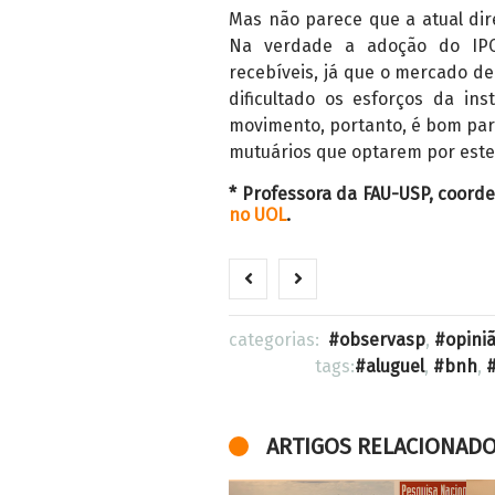
Mas não parece que a atual dir
Na verdade a adoção do IPC
recebíveis, já que o mercado de
dificultado os esforços da inst
movimento, portanto, é bom par
mutuários que optarem por este 
* Professora da FAU-USP, coord
no UOL
.
categorias:
observasp
,
opini
tags:
aluguel
,
bnh
,
ARTIGOS RELACIONAD