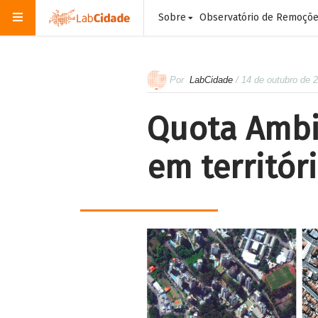
Sobre
Observatório de Remoçõ
Por
LabCidade
/ 14 de outubro de 
Quota Ambie
em territór