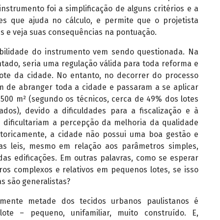
nstrumento foi a simplificação de alguns critérios e a
es que ajuda no cálculo, e permite que o projetista
es e veja suas consequências na pontuação.
bilidade do instrumento vem sendo questionada. Na
tado, seria uma regulação válida para toda reforma e
ote da cidade. No entanto, no decorrer do processo
am de abranger toda a cidade e passaram a se aplicar
500 m² (segundo os técnicos, cerca de 49% dos lotes
dos), devido a dificuldades para a fiscalização e à
 dificultariam a percepção da melhoria da qualidade
istoricamente, a cidade não possui uma boa gestão e
as leis, mesmo em relação aos parâmetros simples,
das edificações. Em outras palavras, como se esperar
ros complexos e relativos em pequenos lotes, se isso
s são generalistas?
amente metade dos tecidos urbanos paulistanos é
te – pequeno, unifamiliar, muito construído. E,