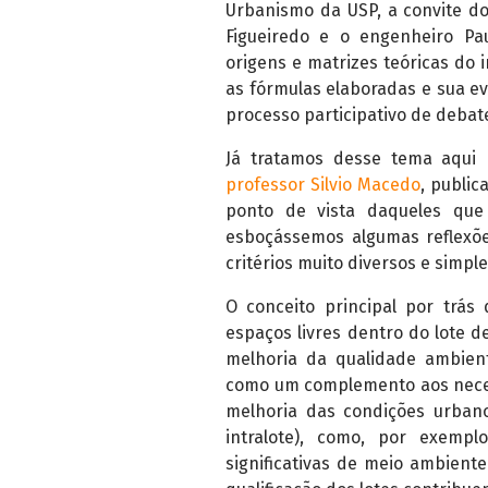
Urbanismo da USP, a convite do 
Figueiredo e o engenheiro P
origens e matrizes teóricas do 
as fórmulas elaboradas e sua e
processo participativo de deba
Já tratamos desse tema aqu
professor Silvio Macedo
, public
ponto de vista daqueles que
esboçássemos algumas reflexõe
critérios muito diversos e simpl
O conceito principal por trá
espaços livres dentro do lote 
melhoria da qualidade ambien
como um complemento aos neces
melhoria das condições urban
intralote), como, por exemp
significativas de meio ambiente