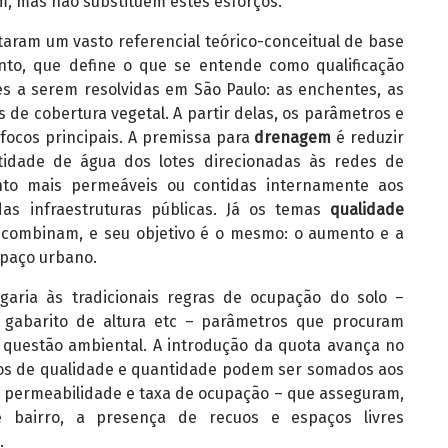
em, mas não substituem estes esforços.
taram um vasto referencial teórico-conceitual de base
to, que define o que se entende como qualificação
s a serem resolvidas em São Paulo: as enchentes, as
s de cobertura vegetal. A partir delas, os parâmetros e
focos principais. A premissa para
drenagem
é reduzir
dade de água dos lotes direcionadas às redes de
to mais permeáveis ou contidas internamente aos
das infraestruturas públicas. Já os temas
qualidade
combinam, e seu objetivo é o mesmo: o aumento e a
paço urbano.
garia às tradicionais regras de ocupação do solo –
, gabarito de altura etc – parâmetros que procuram
 na questão ambiental. A introdução da quota avança no
ios de qualidade e quantidade podem ser somados aos
e permeabilidade e taxa de ocupação – que asseguram,
e bairro, a presença de recuos e espaços livres
.