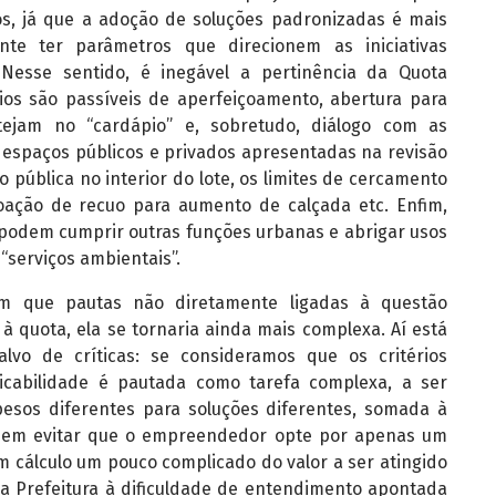
os, já que a adoção de soluções padronizadas é mais
ante ter parâmetros que direcionem as iniciativas
 Nesse sentido, é inegável a pertinência da Quota
rios são passíveis de aperfeiçoamento, abertura para
ejam no “cardápio” e, sobretudo, diálogo com as
e espaços públicos e privados apresentadas na revisão
pública no interior do lote, os limites de cercamento
doação de recuo para aumento de calçada etc. Enfim,
 podem cumprir outras funções urbanas e abrigar usos
serviços ambientais”.
m que pautas não diretamente ligadas à questão
 quota, ela se tornaria ainda mais complexa. Aí está
vo de críticas: se consideramos que os critérios
plicabilidade é pautada como tarefa complexa, a ser
 pesos diferentes para soluções diferentes, somada à
o em evitar que o empreendedor opte por apenas um
um cálculo um pouco complicado do valor a ser atingido
da Prefeitura à dificuldade de entendimento apontada