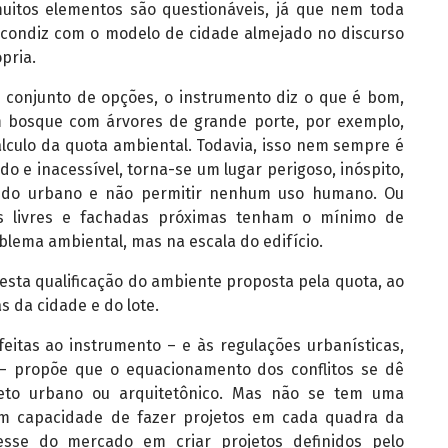
muitos elementos são questionáveis, já que nem toda
condiz com o modelo de cidade almejado no discurso
pria.
m conjunto de opções, o instrumento diz o que é bom,
 bosque com árvores de grande porte, por exemplo,
lculo da quota ambiental. Todavia, isso nem sempre é
o e inacessível, torna-se um lugar perigoso, inóspito,
ecido urbano e não permitir nenhum uso humano. Ou
s livres e fachadas próximas tenham o mínimo de
blema ambiental, mas na escala do edifício.
sta qualificação do ambiente proposta pela quota, ao
as da cidade e do lote.
eitas ao instrumento – e às regulações urbanísticas,
 – propõe que o equacionamento dos conflitos se dê
eto urbano ou arquitetônico. Mas não se tem uma
om capacidade de fazer projetos em cada quadra da
sse do mercado em criar projetos definidos pelo