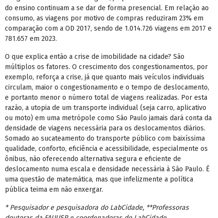
do ensino continuam a se dar de forma presencial. Em relação ao
consumo, as viagens por motivo de compras reduziram 23% em
comparação com a OD 2017, sendo de 1.014.726 viagens em 2017 e
781.657 em 2023.
O que explica então a crise de imobilidade na cidade? São
múltiplos os fatores. O crescimento dos congestionamentos, por
exemplo, reforça a crise, já que quanto mais veículos individuais
circulam, maior o congestionamento e o tempo de deslocamento,
e portanto menor o número total de viagens realizadas. Por esta
razão, a utopia de um transporte individual (seja carro, aplicativo
ou moto) em uma metrópole como São Paulo jamais dará conta da
densidade de viagens necessária para os deslocamentos diários.
Somado ao sucateamento do transporte público com baixíssima
qualidade, conforto, eficiência e acessibilidade, especialmente os
ônibus, não oferecendo alternativa segura e eficiente de
deslocamento numa escala e densidade necessária à São Paulo. É
uma questão de matemática, mas que infelizmente a política
pública teima em não enxergar.
* Pesquisador e pesquisadora do LabCidade, **Professoras
doutoras da FAUUSP e coordenadoras do LabCidade