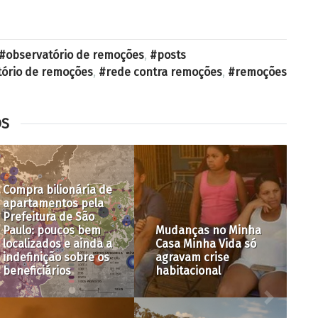
observatório de remoções
,
posts
tório de remoções
,
rede contra remoções
,
remoções
OS
a bilionária de
tamentos pela
itura de São
Parque,
: poucos bem
Mudanças no Minha
habitac
izados e ainda a
Casa Minha Vida só
milhare
inição sobre os
agravam crise
na rua 
iciários
habitacional
Norte d