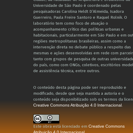
Universidade de São Paulo é coordenado pelas
pesquisadoras Carolina Heldt D’Almeida, Isadora
Guerreiro, Paula Freire Santoro e Raquel Rolnik. O
laboratório tem como foco de atuação o
acompanhamento crítico das políticas urbanas e
habitacionais, particularmente em São Paulo e ​em ou
regiões metropolitanas brasileiras, assim como a
intervenção direta no debate público a respeito das
mesmas e ações desenvolvidas em r​e​de com parceir
tanto com grupos de pesquisa ​de outras universidad
do país, como com ONGs, coletivos, escritórios mode
de assistência técnica​, entre outros​.
O conteúdo desta página pode ser reproduzido e
modificado, desde que seja mantida a autoria e o
conteúdo seja disponibilizado sob os termos da licen
.
Creative Commons Atribuição 4.0 Internacional
Este obra está licenciado em
Creative Commons
.
Atribuição 4.0 Internacional