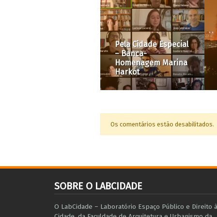
Deso
força
Pela Cidade Especial
desab
– Banca-
violê
Homenagem Marina
incên
Harkot
do C
Os comentários estão desabilitados.
SOBRE O LABCIDADE
O LabCidade – Laboratório Espaço Público e Direito 
Cidade, da Faculdade de Arquitetura e Urbanismo da