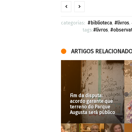
categorias:
biblioteca
,
livros
,
tags:
livros
,
observa
ARTIGOS RELACIONAD
Compr
apar
Prefe
Fim da disputa:
Paulo
acordo garante que
local
terreno do Parque
indef
Augusta será público
benef