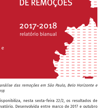
análise das remoções em São Paulo, Belo Horizonte e
018
ponibiliza, nesta sexta-feira 22/2, os resultados de
vatório. Desenvolvida entre março de 2017 e outubro