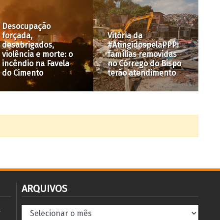
A Cidad
cupação
com Raq
da,
Vitória da
#18: No
rigados,
#AtingidospelaPPP:
regulat
ncia e morte: o
famílias removidas
saneam
dio na Favela
no Córrego do Bispo
apresen
imento
terão atendimento
solução
ARQUIVOS
Arquivos
à