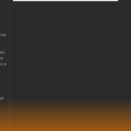
tras
os,
es
lo e
ça