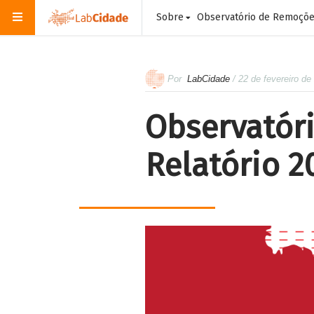
Sobre
Observatório de Remoçõ
Por
LabCidade
/ 22 de fevereiro de
Observatór
Relatório 2