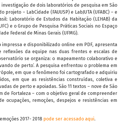
e investigação de dois laboratórios de pesquisa em São
do projeto – LabCidade (FAUUSP) e LabJUTA (UFABC) – e
asil: Laboratório de Estudos da Habitação (LEHAB) da
UFC) e o Grupo de Pesquisa Práticas Sociais no Espaço
ade Federal de Minas Gerais (UFMG).
o impressa e disponibilizado online em PDF, apresenta
 reflexões da equipe nas duas frentes e escalas de
bservatório se organiza: o mapeamento colaborativo e
vando de perto’. A pesquisa enfrentou o problema em
trópole, em que o fenômeno foi cartografado e adquiriu
gidos, em que as resistências construídas, coletiva e
adas de perto e apoiadas. São 11 textos – nove de São
m de Fortaleza – com o objetivo geral de compreender
 de ocupações, remoções, despejos e resistências em
 Remoções 2017- 2018
pode ser acessado aqui
.