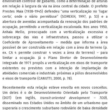
envolveram controle de gabarito, como a determinação de alturas
em relação à largura da via na área central da cidade. O prefeito
Prestes Maia (1938-1945) defendeu “uma verticalização no ‘lugar
certo’, onde o viário permitisse” (SOMEKH, 1997, p. 53) e a
abertura de avenidas acompanhada da renovação dos padrões de
ocupação, permitindo a verticalização escalonada. Nos anos 1950,
Anhaia Mello, preocupado com a verticalização excessiva e
sobrecarga das vias e infraestrutura, passou a utilizar o
Coeficiente de Aproveitamento – medida que informa a área
possível de ser construída em relação com a área do terreno (p.
ex. CA 4 permite construir 4 vezes a área do terreno) – para
limitar a ocupação. Já o Plano Diretor de Desenvolvimento
Integrado de 1971 propôs a verticalização em eixos de transporte
existentes ou previstos com a intenção de implantação de
atividades comerciais e industriais próximas a pólos desenvolvidos
e eixos de transporte (CANUTTI, 2000, p. 78).
Recentemente esta relação esteve envolta em novos conceitos.
Um deles é o de Desenvolvimento Orientado pelo Transporte
(DOT) (em inglês,
transit-oriented development – TOD
),
disseminado nos Estados Unidos no âmbito de um urbanismo que
superaria o crescimento suburbano rodoviário de baixa densidade