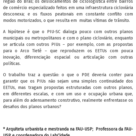
região do Brás; os deslocamentos de ciclologística entre bairros
de comércio especializado feitos em uma infraestrutura cicloviária
desconexa; e os fluxos peatonais em constante conflito com
modos motorizados, o que resulta em muitas vítimas de trânsito.
A hipótese é que o PIU-SC dialoga pouco com outros planos
municipais ou metropolitanos e com o plano cicloviário, enquanto
se articula com outros PIUs – por exemplo, com as propostas
para o Arco Tietê – que reproduzem os EETUs com pouca
inovação, diferenciação espacial ou articulação com outras
políticas.
O trabalho traz a questão: o que o PDE deveria conter para
garantir que os PIUs não sejam uma simples continuidade dos
EETUs, mas tragam propostas estruturadas com outros planos,
em diferentes escalas, e com um uso e ocupação urbana que,
para além do adensamento construtivo, realmente enfrentasse os
desafios dos planos urbanos?
* Arquiteta urbanista e mestranda na FAU-USP;
Professora da FAU-
USP e coordenadora do LabCidade.