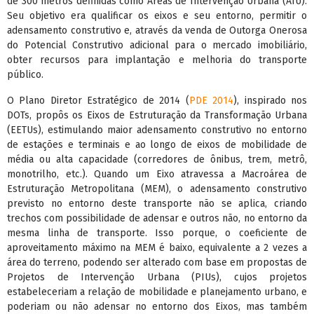
de 300 metros definidas como Áreas de Intervenção Urbana (AIU).
Seu objetivo era qualificar os eixos e seu entorno, permitir o
adensamento construtivo e, através da venda de Outorga Onerosa
do Potencial Construtivo adicional para o mercado imobiliário,
obter recursos para implantação e melhoria do transporte
público.
O Plano Diretor Estratégico de 2014 (
PDE 2014
), inspirado nos
DOTs, propôs os Eixos de Estruturação da Transformação Urbana
(EETUs), estimulando maior adensamento construtivo no entorno
de estações e terminais e ao longo de eixos de mobilidade de
média ou alta capacidade (corredores de ônibus, trem, metrô,
monotrilho, etc.). Quando um Eixo atravessa a Macroárea de
Estruturação Metropolitana (MEM), o adensamento construtivo
previsto no entorno deste transporte não se aplica, criando
trechos com possibilidade de adensar e outros não, no entorno da
mesma linha de transporte. Isso porque, o coeficiente de
aproveitamento máximo na MEM é baixo, equivalente a 2 vezes a
área do terreno, podendo ser alterado com base em propostas de
Projetos de Intervenção Urbana (PIUs), cujos projetos
estabeleceriam a relação de mobilidade e planejamento urbano, e
poderiam ou não adensar no entorno dos Eixos, mas também