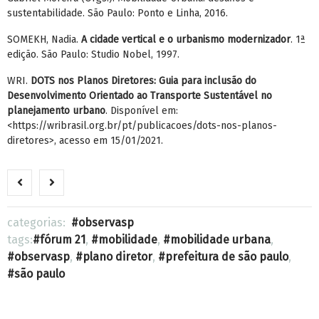
sustentabilidade. São Paulo: Ponto e Linha, 2016.
SOMEKH, Nadia.
A cidade vertical e o urbanismo modernizador
. 1ª
edição. São Paulo: Studio Nobel, 1997.
WRI.
DOTS nos Planos Diretores: Guia para inclusão do
Desenvolvimento Orientado ao Transporte Sustentável no
planejamento urbano
. Disponível em:
<https://wribrasil.org.br/pt/publicacoes/dots-nos-planos-
diretores>, acesso em 15/01/2021.
categorias:
observasp
tags:
fórum 21
,
mobilidade
,
mobilidade urbana
,
observasp
,
plano diretor
,
prefeitura de são paulo
,
são paulo