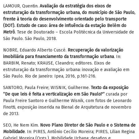
LAMOUR, Quentin.
Avaliação da estratégia dos eixos de
estruturação da transformação urbana, do município de São Paulo,
frente à teoria do desenvolvimento orientado pelo transporte
(DOT). Estudo de caso: área de influência da estação Belém do
Metrô
. Tese de Doutorado – Escola Politécnica da Universidade de
São Paulo. São Paulo, 2018.
NOBRE, Eduardo Alberto Cuscé.
Recuperação da valorização
imobiliária para financiamento da transformação urbana
. In:
BARBIM, Renato; KRAUSE, Cleandro; editores. Eixos de
estruturação da transformação urbana: inovação e avaliação em
São Paulo. Rio de Janeiro: Ipea, 2016, p.161-216.
SANTORO, Paula Freire; WISNIK, Guilherme.
Texto da exposição
“De que leis é feita a verticalização em São Paulo?”
curada por
Paula Freire Santoro e Guilherme Wisnik, com fotos de Leonardo
Finotti, exposição inserida na Bienal de Arquitetura de novembro
de 2013.
SEO, He Nem Kim.
Novo Plano Diretor de São Paulo e o Sistema de
Mobilidade
. In: PIRES, Antônio Cecílio Moreira; PIRES, Lilian Regina
Gabriel Moreira (Orgs.). Mobilidade Urbana: desafios e