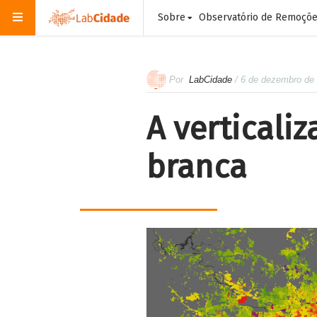
Sobre
Observatório de Remoçõ
Por
LabCidade
/ 6 de dezembro de
A verticali
branca