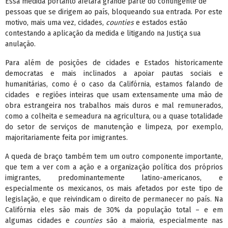
Essa medida portanto afetará grande parte do contingente de
pessoas que se dirigem ao país, bloqueando sua entrada. Por este
motivo, mais uma vez, cidades,
counties
e estados estão
contestando a aplicação da medida e litigando na Justiça sua
anulação.
Para além de posições de cidades e Estados historicamente
democratas e mais inclinados a apoiar pautas sociais e
humanitárias, como é o caso da Califórnia, estamos falando de
cidades e regiões inteiras que usam extensamente uma mão de
obra estrangeira nos trabalhos mais duros e mal remunerados,
como a colheita e semeadura na agricultura, ou a quase totalidade
do setor de serviços de manutenção e limpeza, por exemplo,
majoritariamente feita por imigrantes.
A queda de braço também tem um outro componente importante,
que tem a ver com a ação e a organização política dos próprios
imigrantes, predominantemente latino-americanos, e
especialmente os mexicanos, os mais afetados por este tipo de
legislação, e que reivindicam o direito de permanecer no país. Na
Califórnia eles são mais de 30% da população total – e em
algumas cidades e
counties
são a maioria, especialmente nas