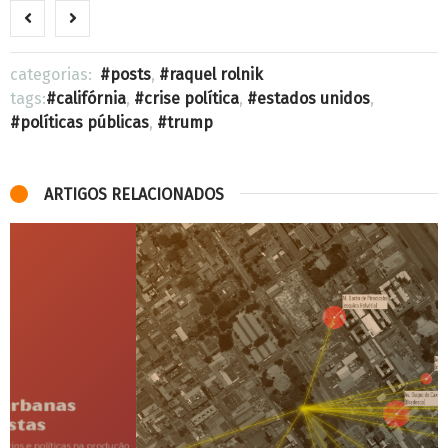
categorias:
posts
,
raquel rolnik
tags:
califórnia
,
crise política
,
estados unidos
,
políticas públicas
,
trump
ARTIGOS RELACIONADOS