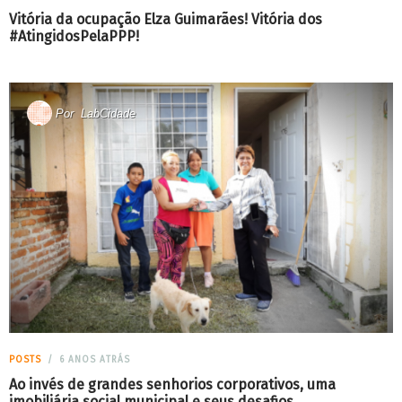
Vitória da ocupação Elza Guimarães! Vitória dos
#AtingidosPelaPPP!
Por
LabCidade
POSTS
6 ANOS ATRÁS
Ao invés de grandes senhorios corporativos, uma
imobiliária social municipal e seus desafios