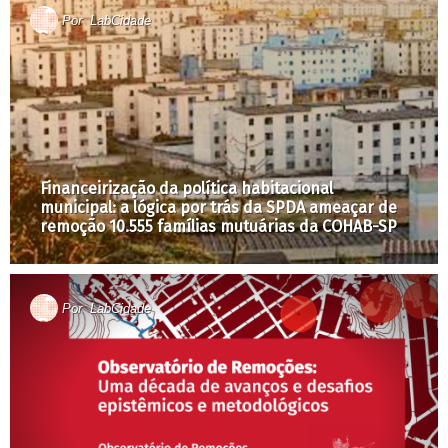
Por
LabCidade
Financeirização da política habitacional
municipal: a lógica por trás da SPDA ameaçar de
remoção 10.555 famílias mutuárias da COHAB-SP
Por
LabCidade