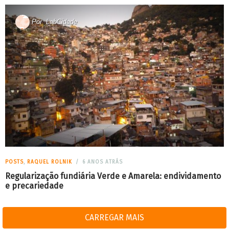
Por
LabCidade
POSTS
,
RAQUEL ROLNIK
6 ANOS ATRÁS
Regularização fundiária Verde e Amarela: endividamento
e precariedade
CARREGAR MAIS