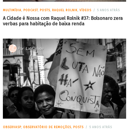
MULTIMÍDIA
,
PODCAST
,
POSTS
,
RAQUEL ROLNIK
,
VÍDEOS
5 ANOS ATRÁS
A Cidade é Nossa com Raquel Rolnik #37: Bolsonaro zera
verbas para habitação de baixa renda
Por
LabCidade
OBSERVASP
,
OBSERVATÓRIO DE REMOÇÕES
,
POSTS
5 ANOS ATRÁS