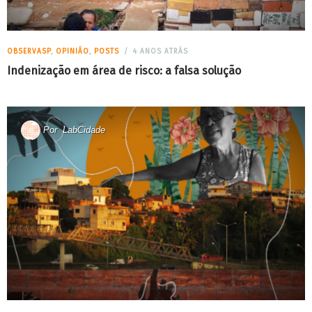
OBSERVASP
,
OPINIÃO
,
POSTS
4 ANOS ATRÁS
Indenização em área de risco: a falsa solução
Por
LabCidade