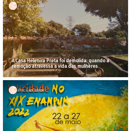
Por
LabCidade
A Casa Helenira Preta foi demolida: quando a
remoção atravessa a vida das mulheres
Por
LabCidade