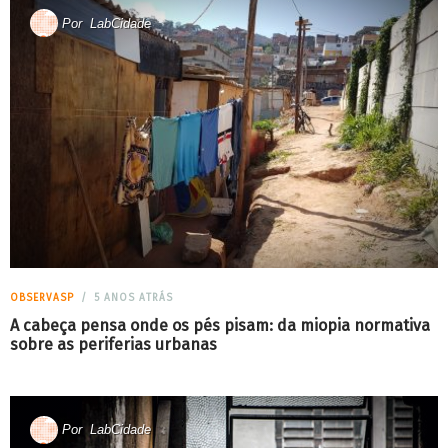
Por
LabCidade
OBSERVASP
5 ANOS ATRÁS
A cabeça pensa onde os pés pisam: da miopia normativa
sobre as periferias urbanas
Por
LabCidade