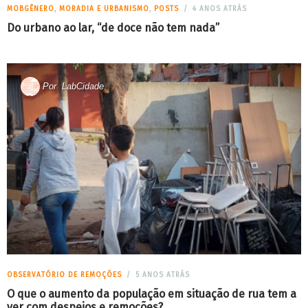
MOBGÊNERO
,
MORADIA E URBANISMO
,
POSTS
4 ANOS ATRÁS
Do urbano ao lar, “de doce não tem nada”
Por
LabCidade
OBSERVATÓRIO DE REMOÇÕES
5 ANOS ATRÁS
O que o aumento da população em situação de rua tem a
ver com despejos e remoções?