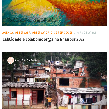
AGENDA
,
OBSERVASP
,
OBSERVATÓRIO DE REMOÇÕES
4 ANOS ATRÁS
LabCidade e colaborador@s no Enanpur 2022
Por
LabCidade