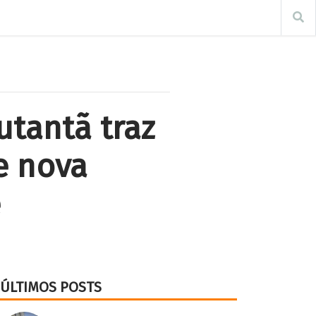
tantã traz
e nova
e
ÚLTIMOS POSTS