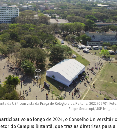
ntã da USP com vista da Praça do Relógio e da Reitoria. 2022/09/01. Foto:
Felipe Seriacopi/USP Imagens.
rticipativo ao longo de 2024, o Conselho Universitário
etor do Campus Butantã, que traz as diretrizes para a