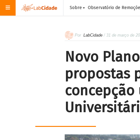
Sobre
Observatório de Remoçõ
Por
LabCidade
/ 31 de março de 2
Novo Plano
propostas p
concepção 
Universitár