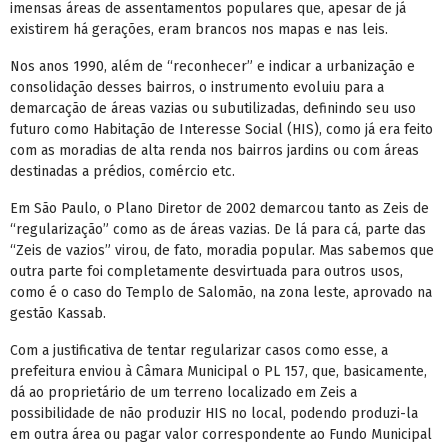
imensas áreas de assentamentos populares que, apesar de já
existirem há gerações, eram brancos nos mapas e nas leis.
Nos anos 1990, além de “reconhecer” e indicar a urbanização e
consolidação desses bairros, o instrumento evoluiu para a
demarcação de áreas vazias ou subutilizadas, definindo seu uso
futuro como Habitação de Interesse Social (HIS), como já era feito
com as moradias de alta renda nos bairros jardins ou com áreas
destinadas a prédios, comércio etc.
Em São Paulo, o Plano Diretor de 2002 demarcou tanto as Zeis de
“regularização” como as de áreas vazias. De lá para cá, parte das
“Zeis de vazios” virou, de fato, moradia popular. Mas sabemos que
outra parte foi completamente desvirtuada para outros usos,
como é o caso do Templo de Salomão, na zona leste, aprovado na
gestão Kassab.
Com a justificativa de tentar regularizar casos como esse, a
prefeitura enviou à Câmara Municipal o PL 157, que, basicamente,
dá ao proprietário de um terreno localizado em Zeis a
possibilidade de não produzir HIS no local, podendo produzi-la
em outra área ou pagar valor correspondente ao Fundo Municipal