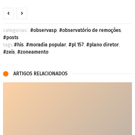
categorias:
observasp
,
observatório de remoções
,
posts
tags:
his
,
moradia popular
,
pl 157
,
plano diretor
,
zeis
,
zoneamento
ARTIGOS RELACIONADOS