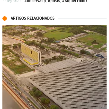
categorias:
observasp
,
posts
,
raquel rolnik
ARTIGOS RELACIONADOS