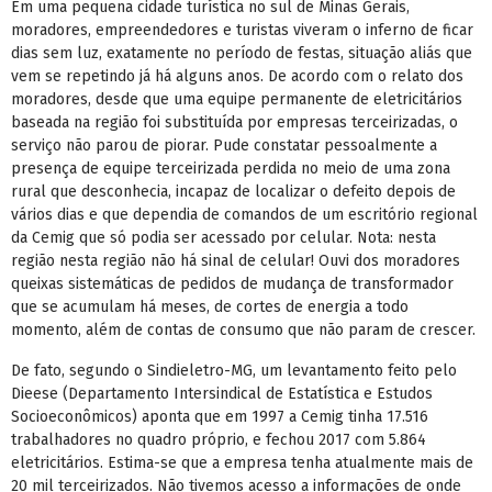
Em uma pequena cidade turística no sul de Minas Gerais,
moradores, empreendedores e turistas viveram o inferno de ficar
dias sem luz, exatamente no período de festas, situação aliás que
vem se repetindo já há alguns anos. De acordo com o relato dos
moradores, desde que uma equipe permanente de eletricitários
baseada na região foi substituída por empresas terceirizadas, o
serviço não parou de piorar. Pude constatar pessoalmente a
presença de equipe terceirizada perdida no meio de uma zona
rural que desconhecia, incapaz de localizar o defeito depois de
vários dias e que dependia de comandos de um escritório regional
da Cemig que só podia ser acessado por celular. Nota: nesta
região nesta região não há sinal de celular! Ouvi dos moradores
queixas sistemáticas de pedidos de mudança de transformador
que se acumulam há meses, de cortes de energia a todo
momento, além de contas de consumo que não param de crescer.
De fato, segundo o Sindieletro-MG, um levantamento feito pelo
Dieese (Departamento Intersindical de Estatística e Estudos
Socioeconômicos) aponta que em 1997 a Cemig tinha 17.516
trabalhadores no quadro próprio, e fechou 2017 com 5.864
eletricitários. Estima-se que a empresa tenha atualmente mais de
20 mil terceirizados. Não tivemos acesso a informações de onde