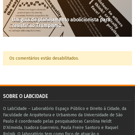
Um guia de planejamento abolicionista para
resistir ao Trumpismo
Os comentários estão desabilitados.
SOBRE O LABCIDADE
O LabCidade – Laboratório Espaço Público e Direito à Cidade, da
Faculdade de Arquitetura e Urbanismo da Universidade de São
Paulo é coordenado pelas pesquisadoras Carolina Heldt
D’Almeida, Isadora Guerreiro, Paula Freire Santoro e Raquel
Rolnik. O laboratório tem como foco de atuação o