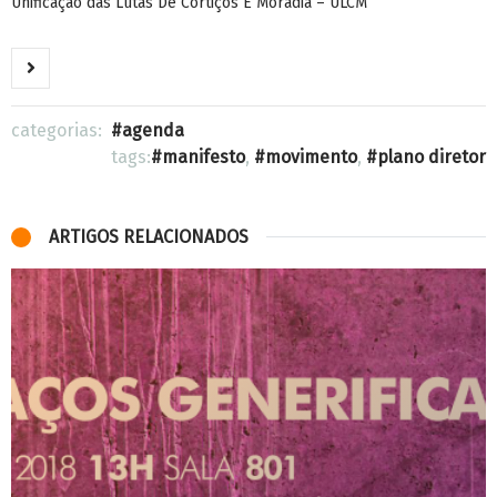
Unificação das Lutas De Cortiços E Moradia – ULCM
categorias:
agenda
tags:
manifesto
,
movimento
,
plano diretor
ARTIGOS RELACIONADOS