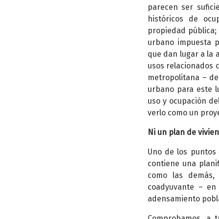
parecen ser sufici
históricos de oc
propiedad pública; 
urbano impuesta po
que dan lugar a la 
usos relacionados co
metropolitana – de
urbano para este l
uso y ocupación del
verlo como un proy
Ni un plan de vivie
Uno de los puntos
contiene una plani
como las demás, 
coadyuvante – en u
adensamiento poblac
Comprobamos, a tr