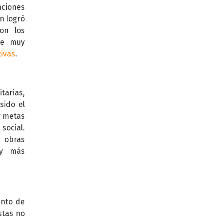
nciones
n logró
on los
ue muy
tivas
.
tarias,
sido el
r metas
social.
 obras
 y más
unto de
stas no