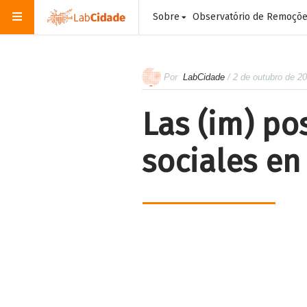
Sobre
Observatório de Remoçõ
Por
LabCidade
/ 2 de outubro de 2
Las (im) po
sociales e