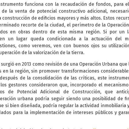
nstrumento funciona con la recaudación de fondos, para e
 de la venta de potencial constructivo adicional, necesari
 construcción de edificios mayores y más altos. Estos recur
minado recorte de la ciudad, el perímetro de la Operación,
idos en obras dentro de esta misma región. Si por un l
a en un lugar queda condicionada a la actuación del m
gestiones, como veremos, ven con buenos ojos su utilizaci
peración de la valorización de la tierra.
 surgió en 2013 como revisión de una Operación Urbana que 
s en la región, sin promover transformaciones considerable
después de la consolidación de las críticas, este instrume
los gestores consideraron que, incorporado el mecanismo
dos de Potencial Adicional de Construcción, que antic
peración urbana podría seguir siendo una posibilidad de fi
e si bien diseñada, podría regular la actividad inmobiliaria y
dados para la implementación de intereses públicos y gara