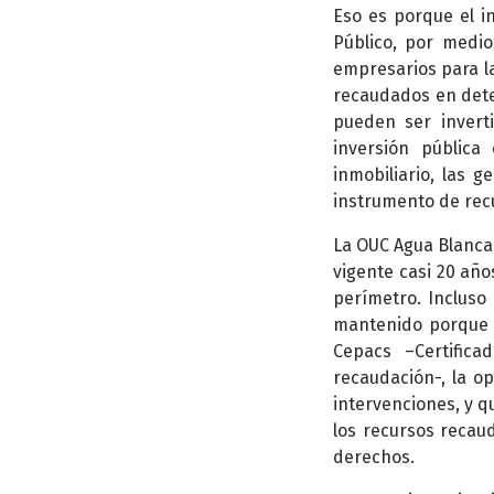
Eso es porque el i
Público, por medio
empresarios para la
recaudados en deter
pueden ser invert
inversión públic
inmobiliario, las 
instrumento de recu
La OUC Agua Blanca
vigente casi 20 año
perímetro. Incluso 
mantenido porque 
Cepacs –Certifica
recaudación-, la o
intervenciones, y qu
los recursos recau
derechos.