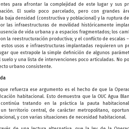
entes para afrontar la complejidad de este lugar y sus p
upación. El suelo poco parcelado, pero con grandes ár
la baja densidad (constructiva y poblacional) y la ruptura del
r las infraestructuras de movilidad históricamente impla
ausencia de vida urbana y a espacios fragmentados; los cam
n la reestructuración productiva; y el conflicto de escalas –
 estos usos e infraestructuras implantadas requieren un p
ugar que extrapole la simple definición de algunos paráme
 suelo y una lista de intervenciones poco articuladas. No 
ecto urbano consistente.
nda
 que refuerza ese argumento es el hecho de que la Opera
ficación habitacional. Esto demuestra que la OUC Agua Blan
continúa tratando en la práctica la pauta habitaciona
n territorio central, de carácter metropolitano, oportu
ional, y con varias situaciones de necesidad habitacional.
avés de una lectura alternativa, que la ley de la Opera