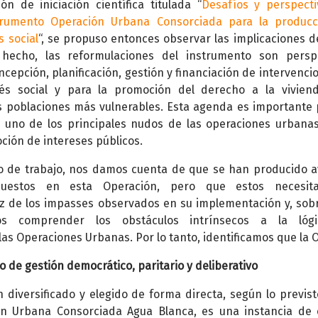
ón de iniciación científica titulada “
Desafíos y perspect
nstrumento Operación Urbana Consorciada para la produc
s social
“, se propuso entonces observar las implicaciones d
hecho, las reformulaciones del instrumento son persp
oncepción, planificación, gestión y financiación de intervenci
rés social y para la promoción del derecho a la vivien
 poblaciones más vulnerables. Esta agenda es importante
uno de los principales nudos de las operaciones urbanas
ción de intereses públicos.
o de trabajo, nos damos cuenta de que se han producido 
ropuestos en esta Operación, pero que estos necesit
luz de los impasses observados en su implementación y, sob
os comprender los obstáculos intrínsecos a la lóg
as Operaciones Urbanas. Por lo tanto, identificamos que la 
 de gestión democrático, paritario y deliberativo
 diversificado y elegido de forma directa, según lo previst
ón Urbana Consorciada Agua Blanca, es una instancia de 