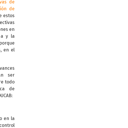
ivas de
ción de
e estos
ectivas
ones en
da y la
 porque
, en el
avances
an ser
re todo
ica de
OUCAB:
o en la
control