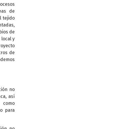
rocesos
eas de
 tejido
ntadas,
bios de
 local y
royecto
tros de
podemos
ción no
ca, así
l como
no para
ción no