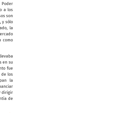
l Poder
o a los
sos son
 y sólo
ado, la
ercado
ón como
llevaba
s en su
nto fue
 de los
ipan la
nanciar
 dirigir
ntía de