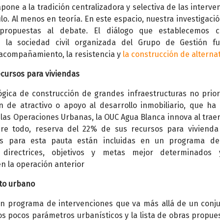
apone a la tradición centralizadora y selectiva de las interve
o. Al menos en teoría. En este espacio, nuestra investigació
y propuestas al debate. El diálogo que establecemos c
e la sociedad civil organizada del Grupo de Gestión f
 acompañamiento, la resistencia y
la construcción de alterna
ecursos para viviendas
ógica de construcción de grandes infraestructuras no priori
n de atractivo o apoyo al desarrollo inmobiliario, que ha 
 las Operaciones Urbanas, la OUC Agua Blanca innova al trae
re todo, reserva del 22% de sus recursos para vivienda 
as para esta pauta están incluidas en un programa de
 directrices, objetivos y metas mejor determinados
en la operación anterior
to urbano
un programa de intervenciones que va más allá de un conj
los pocos parámetros urbanísticos y la lista de obras propue