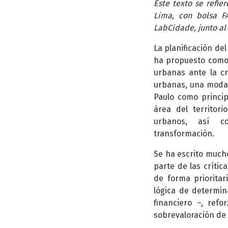
Este texto se refie
Lima, con bolsa FA
LabCidade, junto al
La planificación del
ha propuesto como p
urbanas ante la cr
urbanas, una modal
Paulo como princip
área del territor
urbanos, así co
transformación.
Se ha escrito mucho
parte de las crític
de forma prioritar
lógica de determina
financiero –, refo
sobrevaloración de 