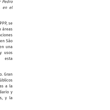
r Pedro
, en el
 PPP, se
n áreas
aciones
 en São
 en una
 y usos
a esta
o. Gran
úblicos
as a la
iario y
s, y la