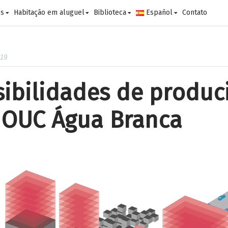
es
Habitação em aluguel
Biblioteca
Español
Contato
019
sibilidades de produc
n OUC Água Branca