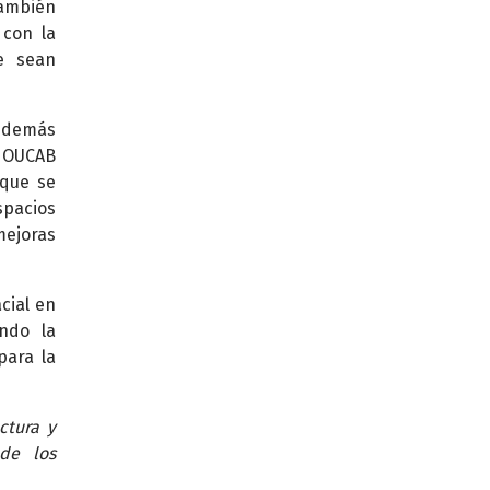
también
 con la
e sean
s demás
a OUCAB
 que se
spacios
mejoras
cial en
ando la
para la
ctura y
de los