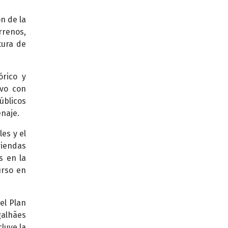
n de la
rrenos,
tura de
órico y
ivo con
úblicos
naje.
es y el
viendas
s en la
urso en
el Plan
galhães
luye la