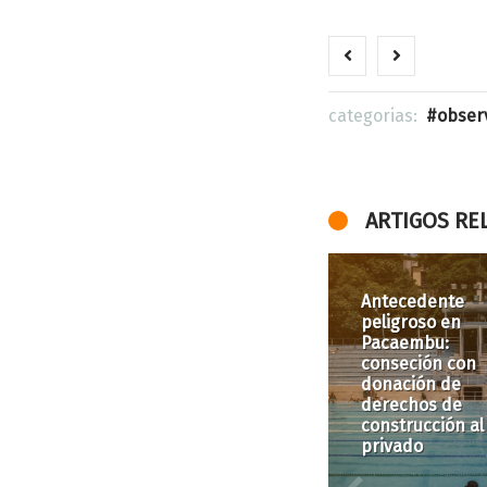
categorias:
obser
ARTIGOS RE
Región de la Lu
Disputa: Mapeo
los procesos en
curso