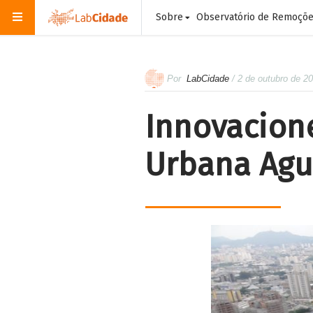
Sobre
Observatório de Remoçõ
Por
LabCidade
/ 2 de outubro de 2
Innovacione
Urbana Agu