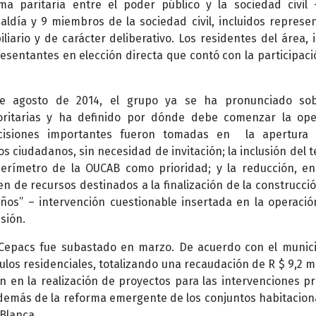
ma paritaria entre el poder público y la sociedad civil
aldía y 9 miembros de la sociedad civil, incluidos represe
iario y de carácter deliberativo. Los residentes del área, i
resentantes en elección directa que contó con la participaci
e agosto de 2014, el grupo ya se ha pronunciado sob
ioritarias y ha definido por dónde debe comenzar la ope
cisiones importantes fueron tomadas en la apertura 
os ciudadanos, sin necesidad de invitación; la inclusión del 
perímetro de la OUCAB como prioridad; y la reducción, e
en de recursos destinados a la finalización de la construcció
eños” – intervención cuestionable insertada en la operació
sión.
Cepacs fue subastado en marzo. De acuerdo con el munici
tulos residenciales, totalizando una recaudación de R $ 9,2 mi
án en la realización de proyectos para las intervenciones pr
además de la reforma emergente de los conjuntos habitacion
Blanca.