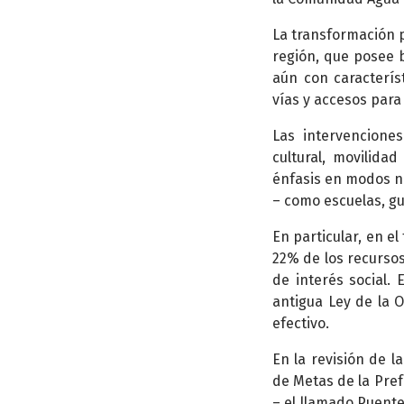
La transformación p
región, que posee b
aún con caracterís
vías y accesos para
Las intervenciones
cultural, movilida
énfasis en modos n
– como escuelas, gu
En particular, en e
22% de los recursos
de interés social. 
antigua Ley de la O
efectivo.
En la revisión de l
de Metas de la Pre
– el llamado Puente