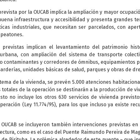
revista por la OUCAB implica la ampliación y mayor ocupació
uena infraestructura y accesibilidad y presenta grandes te
ticas industriales, que necesitan ser parcelados, con aper
 peatones.
 previstas implican el levantamiento del patrimonio hist
d urbana, con ampliación del sistema de transporte colect
o contaminantes y corredores de ómnibus, equipamientos p
arderías, unidades básicas de salud, parques y obras de dre
l tema de la vivienda, se prevén 5.000 atenciones habitacional
 totales de la operación se destinarán a la producción de vi
Esto no incluye los otros 630 servicios de vivienda previsto
peración (Ley 11.774/95), para los que incluso ya existe rec
a OUCAB se incluyeron también intervenciones previstas en 
fectura, como es el caso del Puente Raimundo Pereira de Ma
 de Pirituba. La polémica alrededor de este puente – que inc