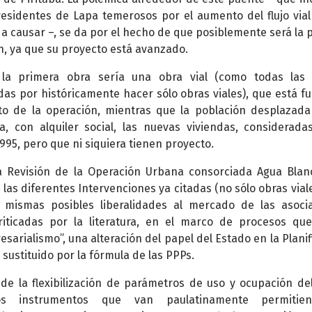
residentes de Lapa temerosos por el aumento del flujo vial
r a causar –, se da por el hecho de que posiblemente será la 
n, ya que su proyecto está avanzado.
, la primera obra sería una obra vial (como todas la
das por históricamente hacer sólo obras viales), que está fu
to de la operación, mientras que la población desplazad
, con alquiler social, las nuevas viviendas, considerad
1995, pero que ni siquiera tienen proyecto.
a Revisión de la Operación Urbana consorciada Agua Blan
las diferentes Intervenciones ya citadas (no sólo obras viale
s mismas posibles liberalidades al mercado de las asoci
riticadas por la literatura, en el marco de procesos qu
sarialismo”, una alteración del papel del Estado en la Planif
 sustituido por la fórmula de las PPPs.
e la flexibilización de parámetros de uso y ocupación del
s instrumentos que van paulatinamente permitie