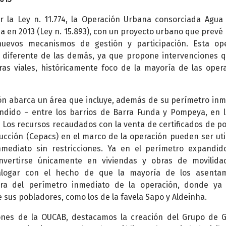
 la Ley n. 11.774, la Operación Urbana consorciada Agua
a en 2013 (Ley n. 15.893), con un proyecto urbano que prevé
nuevos mecanismos de gestión y participación. Esta op
 diferente de las demás, ya que propone intervenciones 
ras viales, históricamente foco de la mayoría de las oper
ón abarca un área que incluye, además de su perímetro inm
ndido – entre los barrios de Barra Funda y Pompeya, en 
 Los recursos recaudados con la venta de certificados de po
ucción (Cepacs) en el marco de la operación pueden ser uti
nmediato sin restricciones. Ya en el perímetro expandid
nvertirse únicamente en viviendas y obras de movilida
ialogar con el hecho de que la mayoría de los asentam
era del perímetro inmediato de la operación, donde ya
 sus pobladores, como los de la favela Sapo y Aldeinha.
ones de la OUCAB, destacamos la creación del Grupo de G