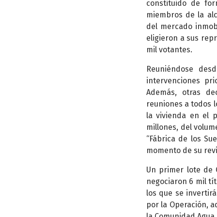
constituido de for
miembros de la alc
del mercado inmobil
eligieron a sus rep
mil votantes.
Reuniéndose desd
intervenciones pr
Además, otras de
reuniones a todos l
la vivienda en el 
millones, del volum
“Fábrica de los Su
momento de su revi
Un primer lote de 
negociaron 6 mil tí
los que se invertir
por la Operación, 
la Comunidad Agua 