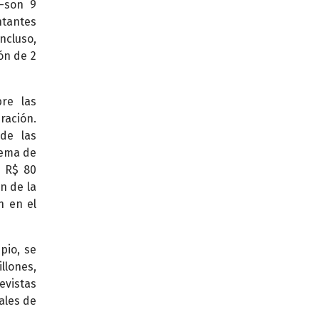
 –son 9
ntantes
ncluso,
ón de 2
re las
ración.
de las
tema de
n R$ 80
n de la
n en el
pio, se
llones,
evistas
ales de