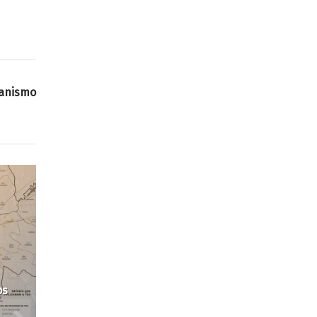
anismo
id-