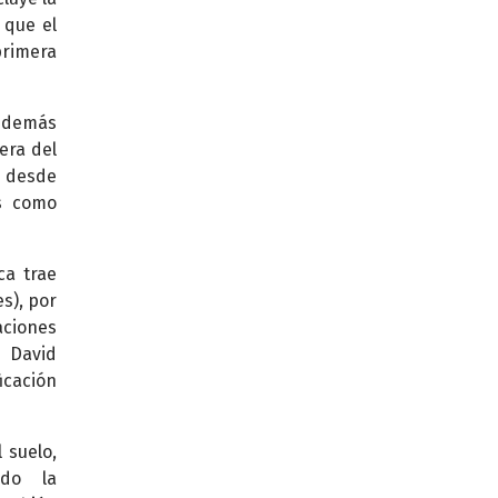
 que el
primera
s demás
era del
a desde
as como
ca trae
s), por
aciones
e David
icación
 suelo,
ndo la