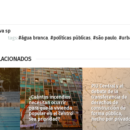
va sp
tags:
água branca
,
políticas públicas
,
são paulo
,
urb
LACIONADOS
Las (im)
Prioridad en la
z en
posibilidades de
vacunación
 de
producir viviendas
negligencia la
sociales en OUC
geografía del Cov
Água Branca
19 en São Paulo