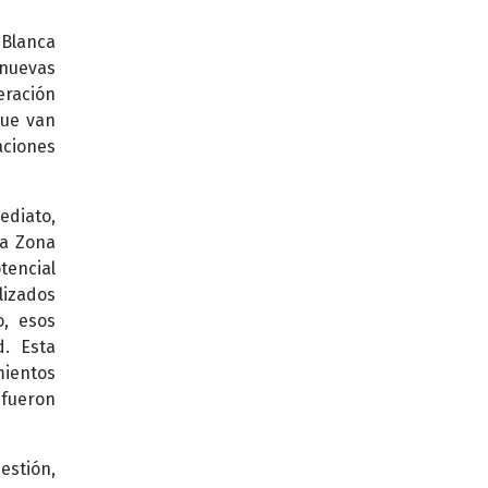
 Blanca
 nuevas
eración
que van
aciones
ediato,
la Zona
tencial
lizados
o, esos
d. Esta
ientos
 fueron
estión,