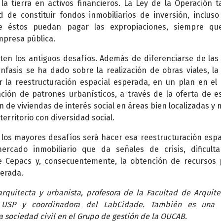
la tierra en activos financieros. La Ley de la Operación 
d de constituir fondos inmobiliarios de inversión, incluso
ue éstos puedan pagar las expropiaciones, siempre qu
empresa pública.
isten los antiguos desafíos. Además de diferenciarse de la
nfasis se ha dado sobre la realización de obras viales, l
ar la reestructuración espacial esperada, en un plan en el
ción de patrones urbanísticos, a través de la oferta de e
n de viviendas de interés social en áreas bien localizadas y 
erritorio con diversidad social.
 los mayores desafíos será hacer esa reestructuración espa
rcado inmobiliario que da señales de crisis, dificult
e Cepacs y, consecuentemente, la obtención de recursos 
erada.
rquitecta y urbanista, profesora de la Facultad de Arquite
USP y coordinadora del LabCidade. También es una 
a sociedad civil en el Grupo de gestión de la OUCAB.