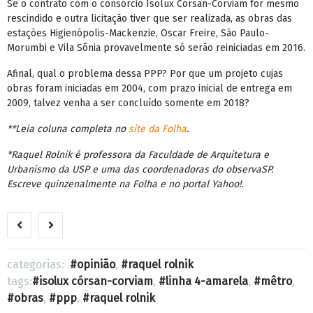
Se o contrato com o consórcio Isolux Córsan-Corviam for mesmo
rescindido e outra licitação tiver que ser realizada, as obras das
estações Higienópolis-Mackenzie, Oscar Freire, São Paulo-
Morumbi e Vila Sônia provavelmente só serão reiniciadas em 2016.
Afinal, qual o problema dessa PPP? Por que um projeto cujas
obras foram iniciadas em 2004, com prazo inicial de entrega em
2009, talvez venha a ser concluído somente em 2018?
**Leia coluna completa no
site da Folha
.
*Raquel Rolnik é professora da Faculdade de Arquitetura e
Urbanismo da USP e uma das coordenadoras do observaSP.
Escreve quinzenalmente na Folha e no portal Yahoo!.
categorias:
opinião
,
raquel rolnik
tags:
isolux córsan-corviam
,
linha 4-amarela
,
mêtro
,
obras
,
ppp
,
raquel rolnik