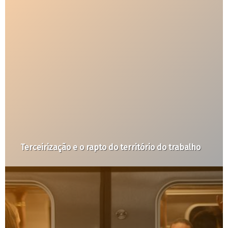
Suspender obras não é solução para as ciclovias
de SP!