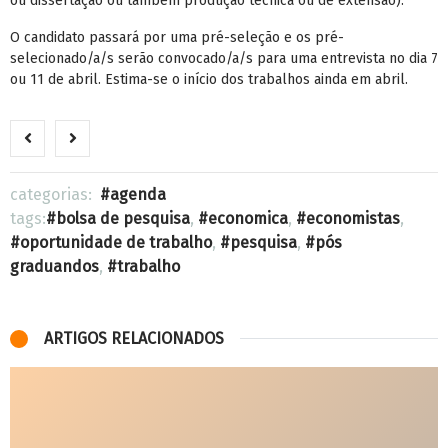
ou dissertação ou também produção técnica ou de extensão).
O candidato passará por uma pré-seleção e os pré-
selecionado/a/s serão convocado/a/s para uma entrevista no dia 7
ou 11 de abril. Estima-se o início dos trabalhos ainda em abril.
categorias:
agenda
tags:
bolsa de pesquisa
,
economica
,
economistas
,
oportunidade de trabalho
,
pesquisa
,
pós
graduandos
,
trabalho
ARTIGOS RELACIONADOS