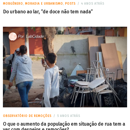
MOBGÊNERO
,
MORADIA E URBANISMO
,
POSTS
4 ANOS ATRÁS
Do urbano ao lar, “de doce não tem nada”
Por
LabCidade
OBSERVATÓRIO DE REMOÇÕES
5 ANOS ATRÁS
O que o aumento da população em situação de rua tem a
ver com despejos e remoções?