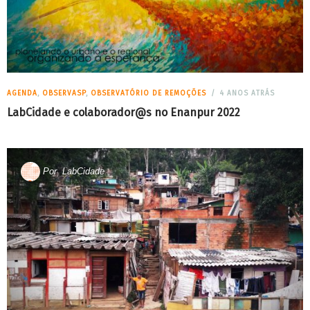
AGENDA
,
OBSERVASP
,
OBSERVATÓRIO DE REMOÇÕES
4 ANOS ATRÁS
LabCidade e colaborador@s no Enanpur 2022
Por
LabCidade