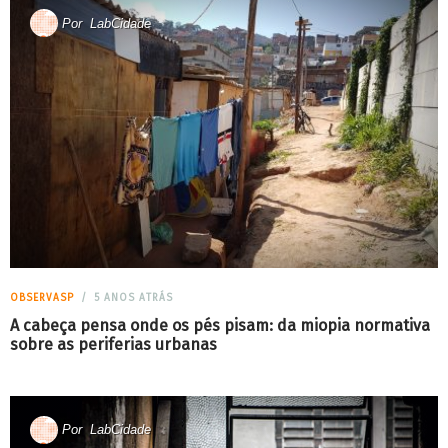
Por
LabCidade
OBSERVASP
5 ANOS ATRÁS
A cabeça pensa onde os pés pisam: da miopia normativa
sobre as periferias urbanas
Por
LabCidade