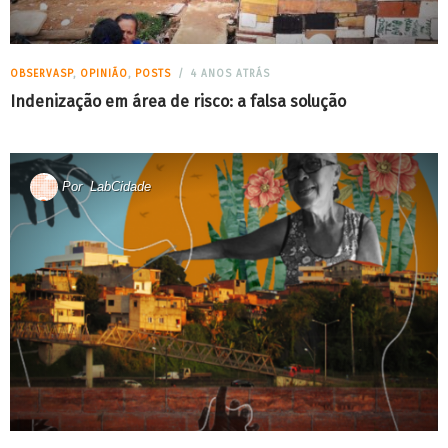
OBSERVASP
,
OPINIÃO
,
POSTS
4 ANOS ATRÁS
Indenização em área de risco: a falsa solução
Por
LabCidade