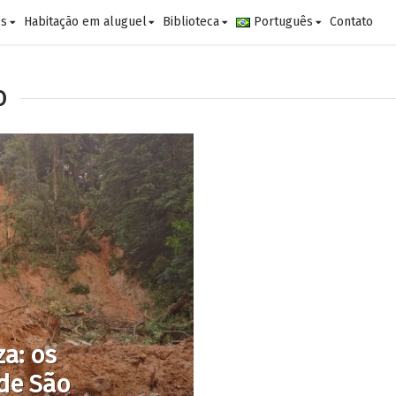
es
Habitação em aluguel
Biblioteca
Português
Contato
O
za: os
 de São