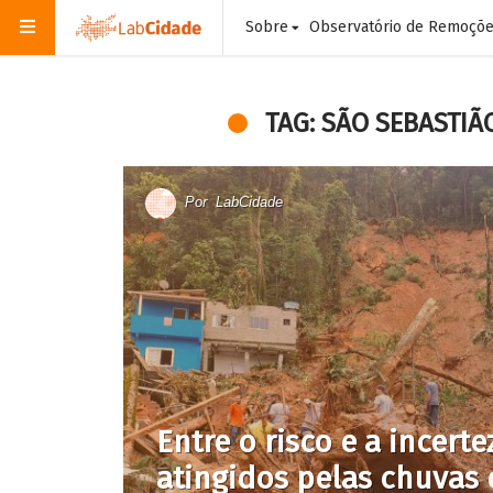
Sobre
Observatório de Remoçõ
TAG: SÃO SEBASTIÃ
Por
LabCidade
Entre o risco e a incerte
atingidos pelas chuvas