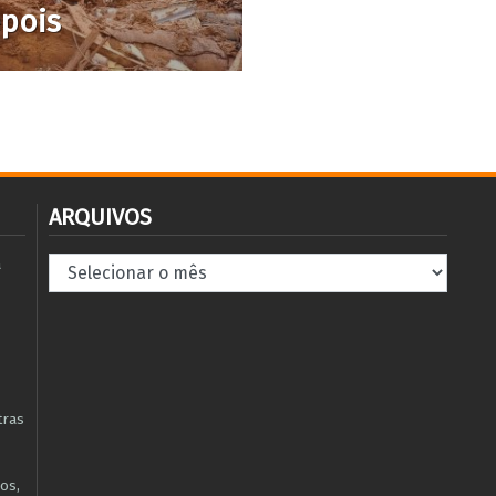
epois
ARQUIVOS
Arquivos
à
tras
os,