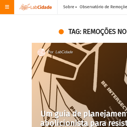
Sobre
Observatório de Remoçõ
TAG: REMOÇÕES NO
Por
LabCidade
Um guia de planejamen
abolicionista para resist