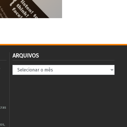
ARQUIVOS
Arquivos
à
tras
os,