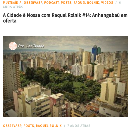
MULTIMÍDIA
,
OBSERVASP
,
PODCAST
,
POSTS
,
RAQUEL ROLNIK
,
VÍDEOS
6
ANOS ATRÁS
A Cidade é Nossa com Raquel Rolnik #14: Anhangabaú em
oferta
Por
LabCidade
OBSERVASP
,
POSTS
,
RAQUEL ROLNIK
7 ANOS ATRÁS