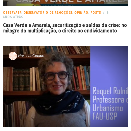
OBSERVASP
,
OBSERVATÓRIO DE REMOÇÕES
,
OPINIÃO
,
POSTS
6
ANOS ATRÁS
Casa Verde e Amarela, securitização e saídas da crise: no
milagre da multiplicação, o direito ao endividamento
Por
LabCidade