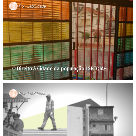
Por
LabCidade
O Direito à Cidade da população LGBTQIA+
Por
LabCidade