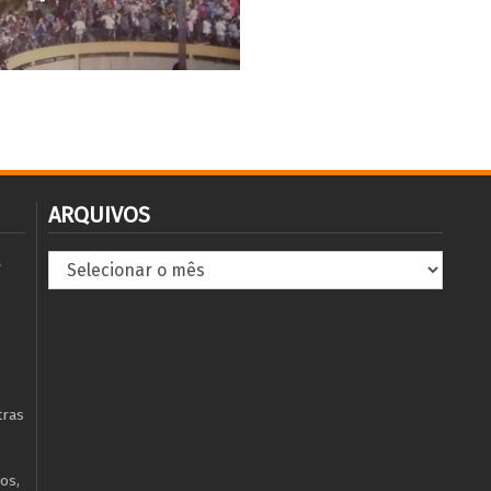
ARQUIVOS
Arquivos
à
tras
os,