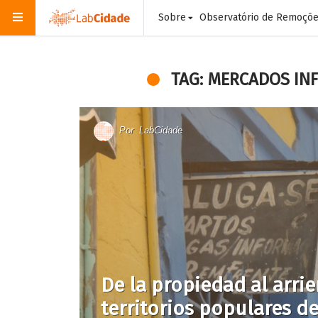
Sobre
Observatório de Remoçõ
TAG: MERCADOS IN
Por
LabCidade
De la propiedad al arri
territorios populares d