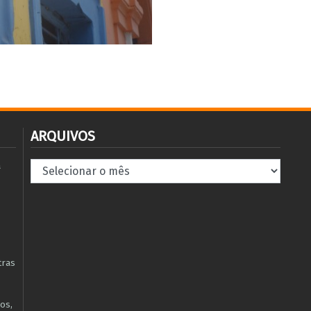
ARQUIVOS
Arquivos
à
tras
os,