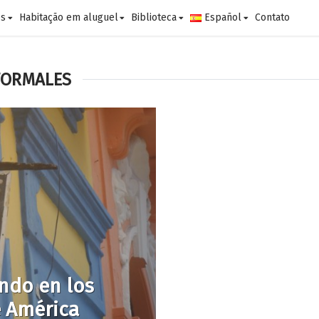
es
Habitação em aluguel
Biblioteca
Español
Contato
FORMALES
endo en los
e América