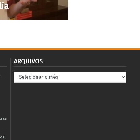
lia
ARQUIVOS
Arquivos
à
tras
os,