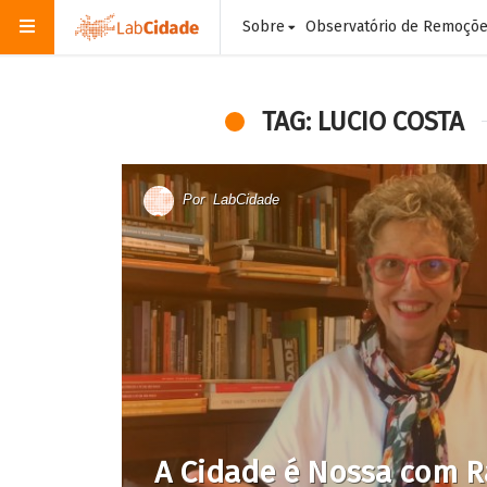
Sobre
Observatório de Remoçõ
TAG: LUCIO COSTA
Por
LabCidade
A Cidade é Nossa com R