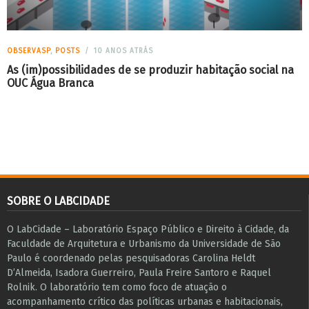
OBSERVASP
,
POSTS
10 ANOS ATRÁS
As (im)possibilidades de se produzir habitação social na
OUC Água Branca
SOBRE O LABCIDADE
O LabCidade – Laboratório Espaço Público e Direito à Cidade, da
Faculdade de Arquitetura e Urbanismo da Universidade de São
Paulo é coordenado pelas pesquisadoras Carolina Heldt
D’Almeida, Isadora Guerreiro, Paula Freire Santoro e Raquel
Rolnik. O laboratório tem como foco de atuação o
acompanhamento crítico das políticas urbanas e habitacionais,