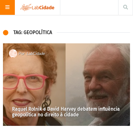
TAG: GEOPOLÍTICA
Por
LabCidade
Raquel Rolnik e David Harvey debatem influência
geopolítica no direito à cidade