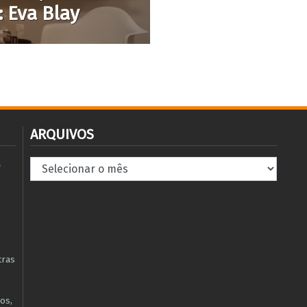
: Eva Blay
ARQUIVOS
Arquivos
à
tras
os,