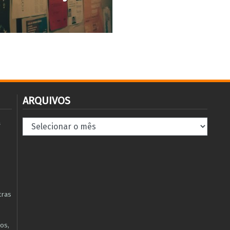
ARQUIVOS
Arquivos
à
tras
os,