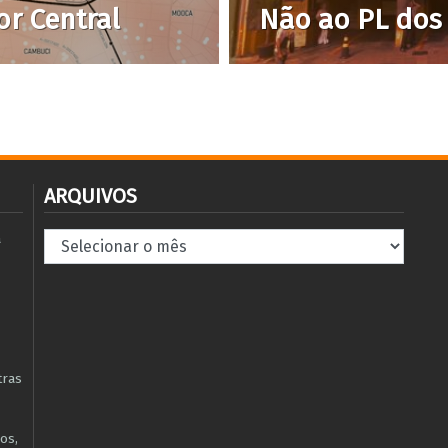
or Central
Não ao PL dos
ARQUIVOS
Arquivos
à
tras
os,