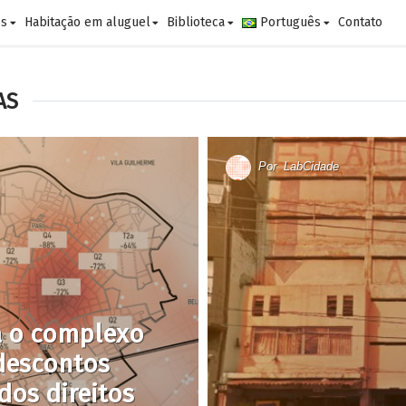
es
Habitação em aluguel
Biblioteca
Português
Contato
AS
Por
LabCidade
a o complexo
 descontos
dos direitos