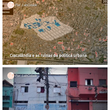
Por
LabCidade
Cracolândia e as ruínas da política urbana
Por
LabCidade