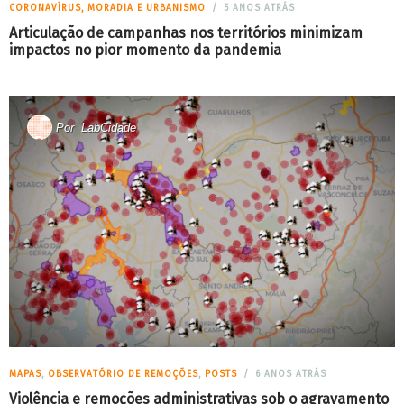
CORONAVÍRUS, MORADIA E URBANISMO
5 ANOS ATRÁS
Articulação de campanhas nos territórios minimizam
impactos no pior momento da pandemia
Por
LabCidade
MAPAS
,
OBSERVATÓRIO DE REMOÇÕES
,
POSTS
6 ANOS ATRÁS
Violência e remoções administrativas sob o agravamento