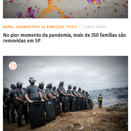
MAPAS
,
OBSERVATÓRIO DE REMOÇÕES
,
POSTS
5 ANOS ATRÁS
No pior momento da pandemia, mais de 350 famílias são
removidas em SP
Por
LabCidade