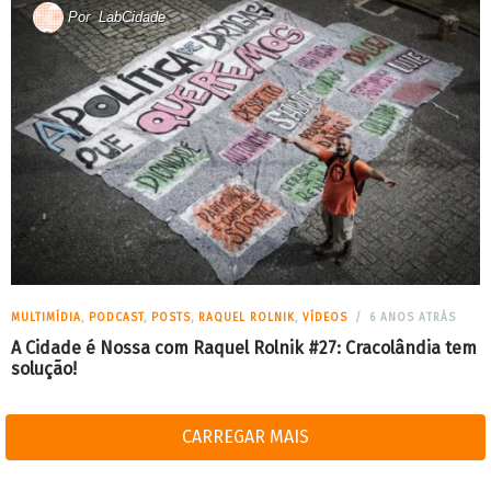
Por
LabCidade
MULTIMÍDIA
,
PODCAST
,
POSTS
,
RAQUEL ROLNIK
,
VÍDEOS
6 ANOS ATRÁS
A Cidade é Nossa com Raquel Rolnik #27: Cracolândia tem
solução!
CARREGAR MAIS