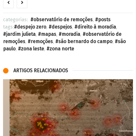
categorias:
observatório de remoções
,
posts
tags:
despejo zero
,
despejos
,
direito à moradia
,
jardim julieta
,
mapas
,
moradia
,
observatório de
remoções
,
remoções
,
são bernardo do campo
,
são
paulo
,
zona leste
,
zona norte
ARTIGOS RELACIONADOS