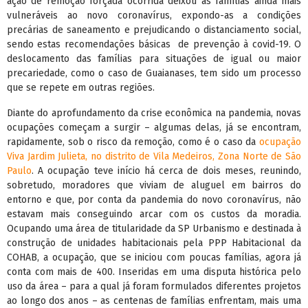
ação de remoção forçada ocorrida deixou as famílias ainda mais
vulneráveis ao novo coronavírus, expondo-as a condições
precárias de saneamento e prejudicando o distanciamento social,
sendo estas recomendações básicas de prevenção à covid-19. O
deslocamento das famílias para situações de igual ou maior
precariedade, como o caso de Guaianases, tem sido um processo
que se repete em outras regiões.
Diante do aprofundamento da crise econômica na pandemia, novas
ocupações começam a surgir – algumas delas, já se encontram,
rapidamente, sob o risco da remoção, como é o caso da
ocupação
Viva Jardim Julieta, no distrito de Vila Medeiros, Zona Norte de São
Paulo
. A ocupação teve início há cerca de dois meses, reunindo,
sobretudo, moradores que viviam de aluguel em bairros do
entorno e que, por conta da pandemia do novo coronavírus, não
estavam mais conseguindo arcar com os custos da moradia.
Ocupando uma área de titularidade da SP Urbanismo e destinada à
construção de unidades habitacionais pela PPP Habitacional da
COHAB, a ocupação, que se iniciou com poucas famílias, agora já
conta com mais de 400. Inseridas em uma disputa histórica pelo
uso da área – para a qual já foram formulados diferentes projetos
ao longo dos anos – as centenas de famílias enfrentam, mais uma