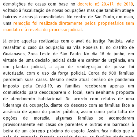
demolições de casas com base no
decreto nº 20.417, de 2018
,
voltado à fiscalização de novas ocupações mas que também atinge
bairros e áreas já consolidadas. No centro de São Paulo, em maio,
uma
remoção foi realizada diretamente pelos proprietários sem
mandato e à revelia do processo judicial
.
Já entre aquelas realizadas com o aval da Justiça Paulista, vale
ressaltar o caso da ocupação na Vila Roseira II, no distrito de
Guaianases, Zona Leste de São Paulo. No dia 16 de junho, em
virtude de uma decisão judicial dada em caráter de urgência, em
um plantão judicial, a ação de reintegração de posse foi
autorizada, com o uso da força policial. Cerca de 900 famílias
perderam suas casas. Mesmo neste atual cenário de pandemia
imposto pela Covid-19, as famílias receberam apenas um
comunicado para desocuparem o local, sem nenhuma proposta
de atendimento habitacional. De acordo com relatos de uma
liderança da ocupação, diante do descaso com as famílias face a
ausência de apoio do poder público, assim como pela falta de
opções de moradia, algumas famílias se acomodaram
provisoriamente em casas de parentes e outras em barracos à
beira de um córrego próximo do esgoto. Assim, fica nítido que a