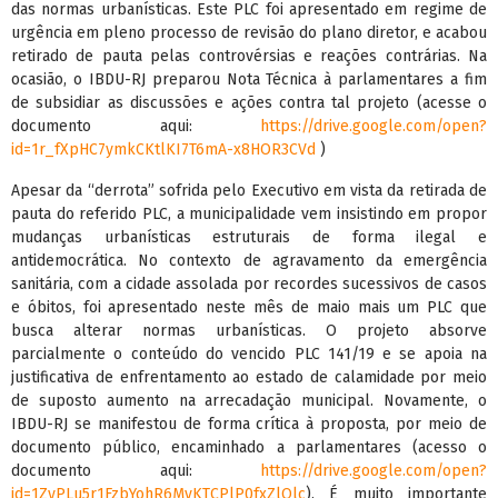
das normas urbanísticas. Este PLC foi apresentado em regime de
urgência em pleno processo de revisão do plano diretor, e acabou
retirado de pauta pelas controvérsias e reações contrárias. Na
ocasião, o IBDU-RJ preparou Nota Técnica à parlamentares a fim
de subsidiar as discussões e ações contra tal projeto (acesse o
documento aqui:
https://drive.google.com/open?
id=1r_fXpHC7ymkCKtlKI7T6mA-x8HOR3CVd
)
Apesar da “derrota” sofrida pelo Executivo em vista da retirada de
pauta do referido PLC, a municipalidade vem insistindo em propor
mudanças urbanísticas estruturais de forma ilegal e
antidemocrática. No contexto de agravamento da emergência
sanitária, com a cidade assolada por recordes sucessivos de casos
e óbitos, foi apresentado neste mês de maio mais um PLC que
busca alterar normas urbanísticas. O projeto absorve
parcialmente o conteúdo do vencido PLC 141/19 e se apoia na
justificativa de enfrentamento ao estado de calamidade por meio
de suposto aumento na arrecadação municipal. Novamente, o
IBDU-RJ se manifestou de forma crítica à proposta, por meio de
documento público, encaminhado a parlamentares (acesso o
documento aqui:
https://drive.google.com/open?
id=1ZyPLu5r1FzbYohR6MvKTCPlP0fxZlQlc
). É muito importante