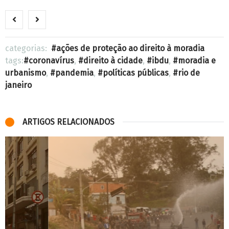
categorias:
ações de proteção ao direito à moradia
tags:
coronavírus
,
direito à cidade
,
ibdu
,
moradia e
urbanismo
,
pandemia
,
políticas públicas
,
rio de
janeiro
ARTIGOS RELACIONADOS