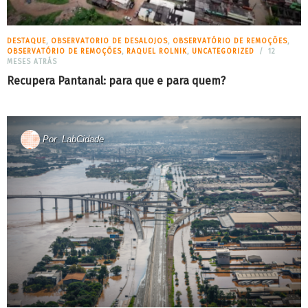
DESTAQUE
,
OBSERVATORIO DE DESALOJOS
,
OBSERVATÓRIO DE REMOÇÕES
,
OBSERVATÓRIO DE REMOÇÕES
,
RAQUEL ROLNIK
,
UNCATEGORIZED
12
MESES ATRÁS
Recupera Pantanal: para que e para quem?
Por
LabCidade