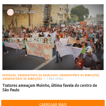
Por
LabCidade
DESTAQUE
,
OBSERVATORIO DE DESALOJOS
,
OBSERVATÓRIO DE REMOÇÕES
,
OBSERVATÓRIO DE REMOÇÕES
1 ANO ATRÁS
Tratores ameaçam Moinho, última favela do centro de
São Paulo
CARREGAR MAIS