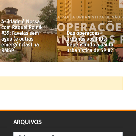
Pela Cidade –
especial Cidade,
Pela Cidade #2: vote
Gênero e
em candidaturas
Interseccionalidades
comprometidas com
#5: Sabrina
o fim das remoções
Fontenele
forçadas
ARQUIVOS
Arquivos
à