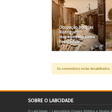
A Cidade é Nossa
Das operações
com Raquel Rolnik
urbanas aos PIUs:
#35: Por uma Praça
Repensando a pauta
Pôr do Sol sem
urbanística de SP #2
grades
Os comentários estão desabilitados.
SOBRE O LABCIDADE
O LabCidade – Laboratório Espaço Público e Direito 