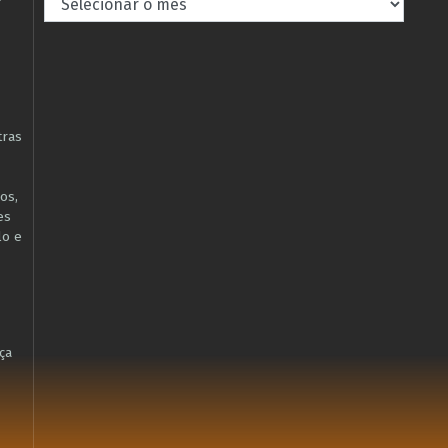
tras
os,
es
lo e
ça