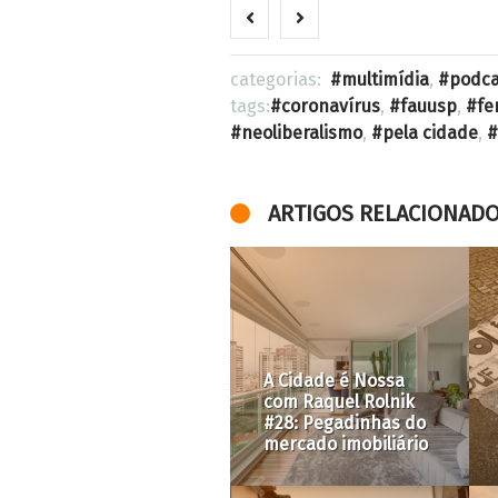
categorias:
multimídia
,
podca
tags:
coronavírus
,
fauusp
,
fe
neoliberalismo
,
pela cidade
,
ARTIGOS RELACIONAD
Pela Cidade:
especial Cidade,
Gênero e
A Cidade é Nossa
Interseccionalidade
com Raquel Rolnik
#1: Gláucia
#42: Adeus, Tobogã
Marcondes
do Pacaembu