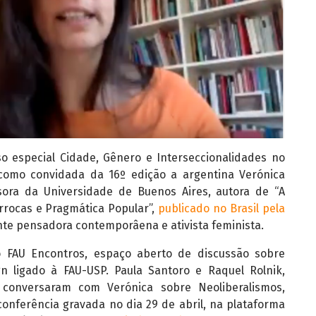
 especial Cidade, Gênero e Interseccionalidades no
 como convidada da 16º edição a argentina Verónica
ssora da Universidade de Buenos Aires, autora de “A
rrocas e Pragmática Popular”,
publicado no Brasil pela
nte pensadora contemporâena e ativista feminista.
o FAU Encontros, espaço aberto de discussão sobre
gn ligado à FAU-USP. Paula Santoro e Raquel Rolnik,
conversaram com Verónica sobre Neoliberalismos,
onferência gravada no dia 29 de abril, na plataforma