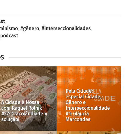
st
minismo
,
gênero
,
interseccionalidades
,
podcast
OS
Cultura e regulação
urbanística:
Conheça nosso
Repensando a pauta
Podcast
urbanística de SP #3