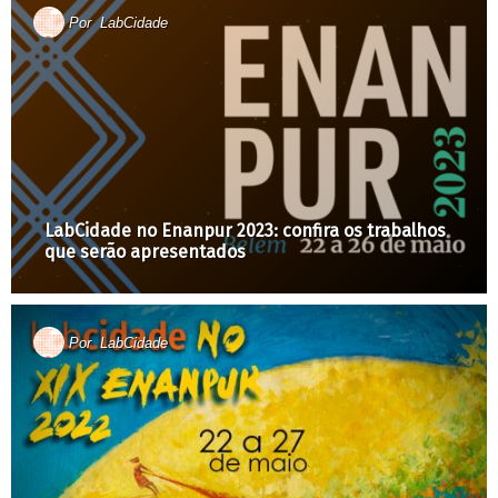
Por
LabCidade
LabCidade no Enanpur 2023: confira os trabalhos
que serão apresentados
Por
LabCidade