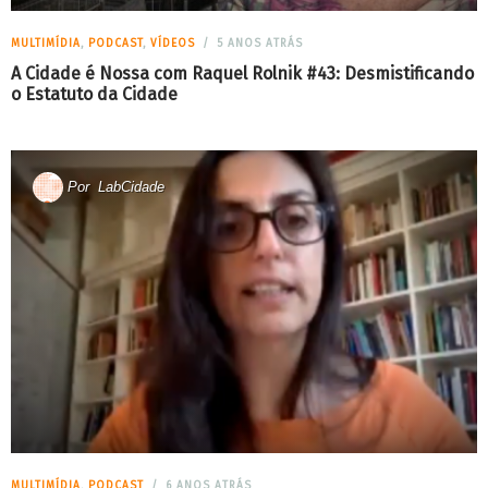
MULTIMÍDIA
,
PODCAST
,
VÍDEOS
5 ANOS ATRÁS
A Cidade é Nossa com Raquel Rolnik #43: Desmistificando
o Estatuto da Cidade
Por
LabCidade
MULTIMÍDIA
,
PODCAST
6 ANOS ATRÁS