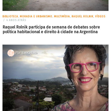
BIBLIOTECA
,
MORADIA E URBANISMO
,
MULTIMÍDIA
,
RAQUEL ROLNIK
,
VÍDEOS
4 ANOS ATRÁS
Raquel Rolnik participa de semana de debates sobre
política habitacional e direito à cidade na Argentina
Por
LabCidade