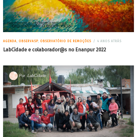
AGENDA
,
OBSERVASP
,
OBSERVATÓRIO DE REMOÇÕES
4 ANOS ATRÁS
LabCidade e colaborador@s no Enanpur 2022
Por
LabCidade