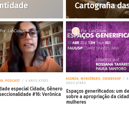
ntidade
Cartografia das
Por
LabCidade
Por
LabCidade
AGENDA
,
MOBGÊNERO
,
OBSERVASP
8
IA
,
PODCAST
6 ANOS ATRÁS
ANOS ATRÁS
idade especial Cidade, Gênero
Espaços generificados: um d
seccionalidade #16: Verónica
sobre a apropriação da cidad
mulheres