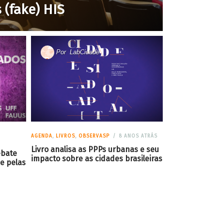
 (fake) HIS
Por
LabCidade
AGENDA
,
LIVROS
,
OBSERVASP
8 ANOS ATRÁS
Livro analisa as PPPs urbanas e seu
ebate
impacto sobre as cidades brasileiras
e pelas