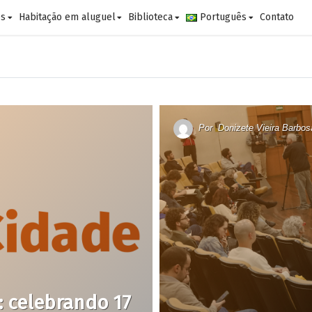
es
Habitação em aluguel
Biblioteca
Português
Contato
Por
Donizete Vieira Barbos
: celebrando 17