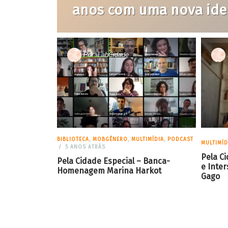
anos com uma nova ide
Por
LabCidade
BIBLIOTECA
,
MOBGÊNERO
,
MULTIMÍDIA
,
PODCAST
MULTIMÍD
5 ANOS ATRÁS
Pela C
Pela Cidade Especial – Banca-
e Inter
Homenagem Marina Harkot
Gago