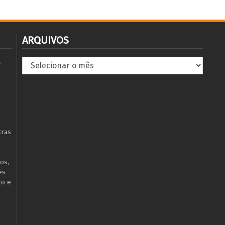
ARQUIVOS
Arquivos
à
tras
os,
es
lo e