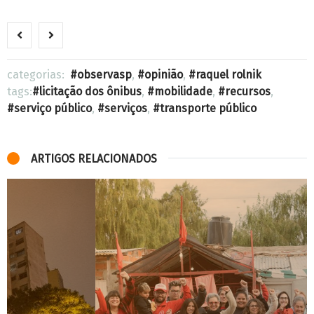
categorias:
observasp
,
opinião
,
raquel rolnik
tags:
licitação dos ônibus
,
mobilidade
,
recursos
,
serviço público
,
serviços
,
transporte público
ARTIGOS RELACIONADOS