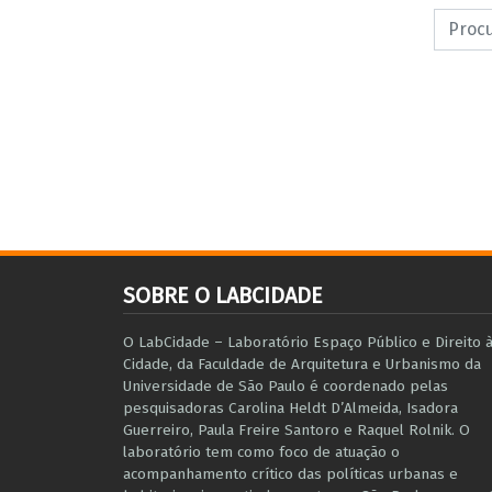
SOBRE O LABCIDADE
O LabCidade – Laboratório Espaço Público e Direito 
Cidade, da Faculdade de Arquitetura e Urbanismo da
Universidade de São Paulo é coordenado pelas
pesquisadoras Carolina Heldt D’Almeida, Isadora
Guerreiro, Paula Freire Santoro e Raquel Rolnik. O
laboratório tem como foco de atuação o
acompanhamento crítico das políticas urbanas e