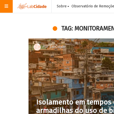
Sobre
Observatório de Remoçõ
TAG: MONITORAME
Por
LabCidade
Isolamento em tempos d
armadilhas do uso de b