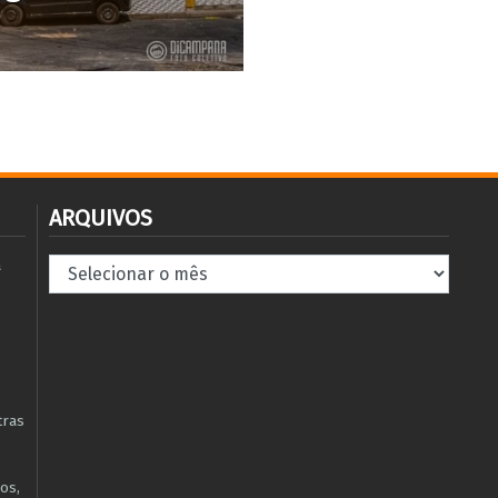
ARQUIVOS
Arquivos
à
tras
os,