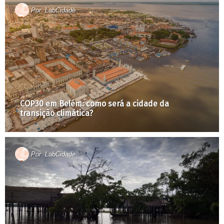
Por
LabCidade
COP30 em Belém: como será a cidade da
transição climática?
Por
LabCidade