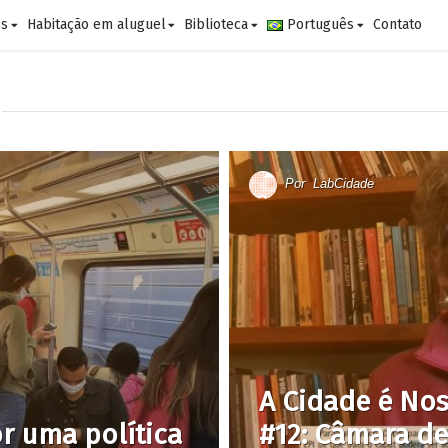
es
Habitação em aluguel
Biblioteca
Português
Contato
Por
LabCidade
A Cidade é No
or uma política
#12: Câmara d