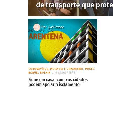
de transporte que prote
Por
LabCidade
CORONAVÍRUS, MORADIA E URBANISMO
,
POSTS
,
RAQUEL ROLNIK
6 ANOS ATRÁS
Fique em casa: como as cidades
podem apoiar o isolamento