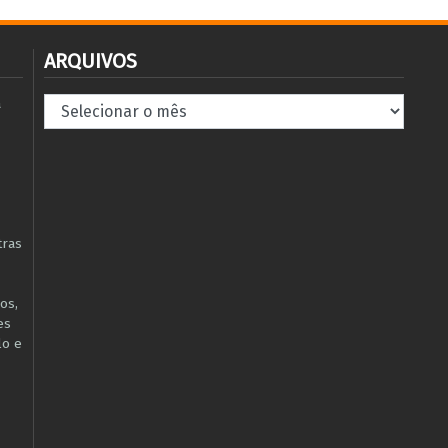
ARQUIVOS
Arquivos
à
tras
os,
es
lo e