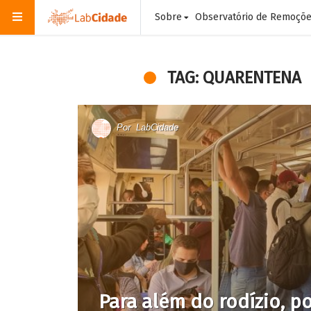
Sobre
Observatório de Remoçõ
TAG: QUARENTENA
Por
LabCidade
Para além do rodízio, p