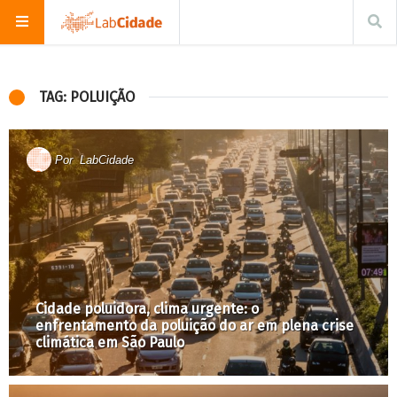
TAG: POLUIÇÃO
Por
LabCidade
Cidade poluidora, clima urgente: o
enfrentamento da poluição do ar em plena crise
climática em São Paulo