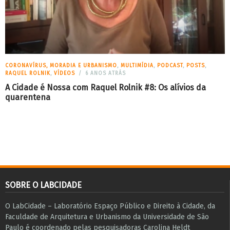
CORONAVÍRUS, MORADIA E URBANISMO
,
MULTIMÍDIA
,
PODCAST
,
POSTS
,
RAQUEL ROLNIK
,
VÍDEOS
6 ANOS ATRÁS
A Cidade é Nossa com Raquel Rolnik #8: Os alívios da
quarentena
SOBRE O LABCIDADE
O LabCidade – Laboratório Espaço Público e Direito à Cidade, da
Faculdade de Arquitetura e Urbanismo da Universidade de São
Paulo é coordenado pelas pesquisadoras Carolina Heldt