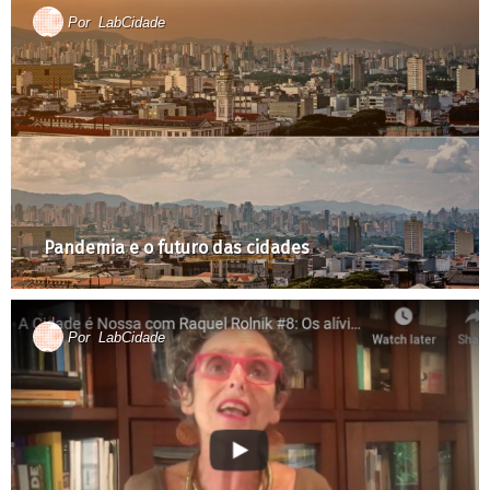
Por
LabCidade
Pandemia e o futuro das cidades
Por
LabCidade