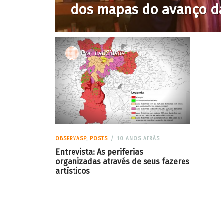
dos mapas do avanço d
Por
LabCidade
OBSERVASP
,
POSTS
10 ANOS ATRÁS
Entrevista: As periferias
organizadas através de seus fazeres
artísticos