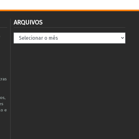
ARQUIVOS
Arquivos
à
tras
os,
es
lo e