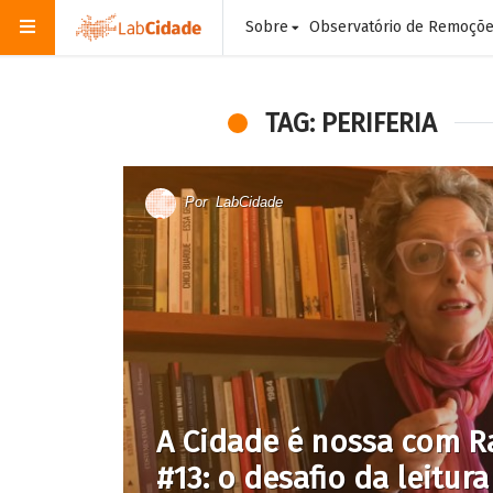
Sobre
Observatório de Remoçõ
TAG: PERIFERIA
Por
LabCidade
A Cidade é nossa com R
#13: o desafio da leitur