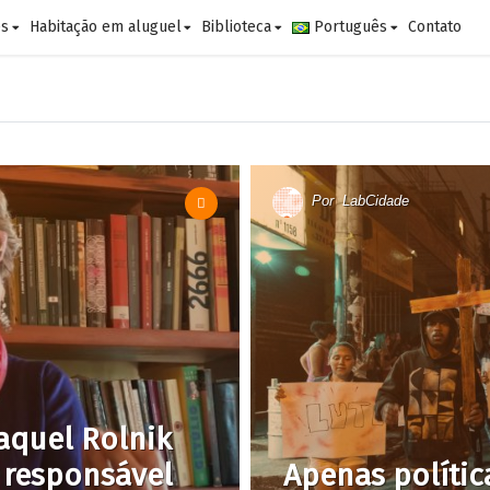
es
Habitação em aluguel
Biblioteca
Português
Contato
Por
LabCidade
aquel Rolnik
a responsável
Apenas polític